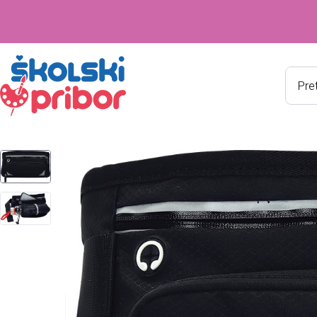
Produ
searc