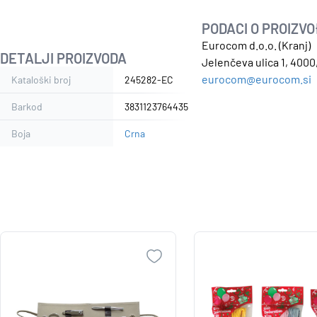
PODACI O PROIZV
Eurocom d.o.o. (Kranj)
DETALJI PROIZVODA
Jelenčeva ulica 1, 4000,
eurocom@eurocom.si
Kataloški broj
245282-EC
Barkod
3831123764435
Boja
Crna