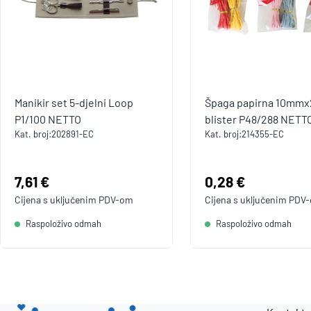
Manikir set 5-djelni Loop
Špaga papirna 10mmx
P1/100 NETTO
blister P48/288 NETT
Kat. broj:
202891-EC
Kat. broj:
214355-EC
Cijena:
7,61 €
Cijena:
0,28 €
Cijena s uključenim
PDV
-om
Cijena s uključenim
PDV
Raspoloživo odmah
Raspoloživo odmah