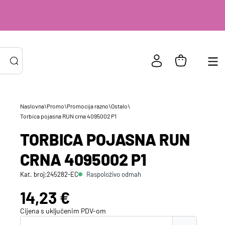
Naslovna
\
Promo
\
Promocija razno
\
Ostalo
\
Torbica pojasna RUN crna 4095002 P1
PRIJAVA POSTOJEĆIH KORISNIKA
ail ili
*
TORBICA POJASNA RUN
risničko
e
CRNA 4095002 P1
zinka
*
Raspoloživo odmah
Kat. broj:
245282-EC
Cijena:
14,23 €
Zapamti me na ovom uređaju
Cijena s uključenim
PDV
-om
Prijavite se