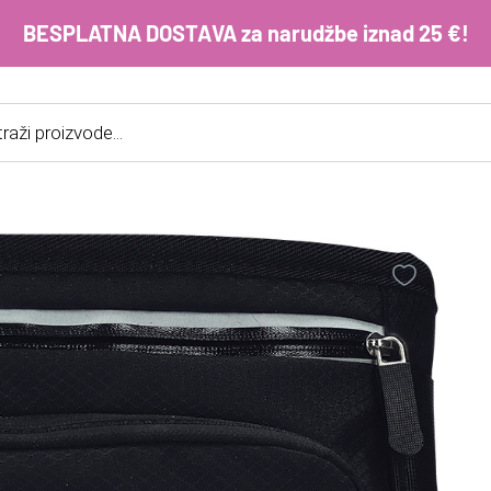
BESPLATNA DOSTAVA za narudžbe iznad 25 €!
cts
h
E-m
ko
im
Lo