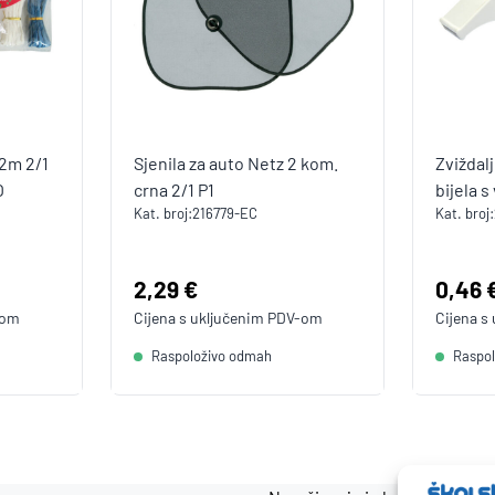
2m 2/1
Sjenila za auto Netz 2 kom.
Zviždal
O
crna 2/1 P1
bijela 
Kat. broj:
216779-EC
Kat. broj:
Cijena:
2,29 €
Cijen
0,46 
-om
Cijena s uključenim
PDV
-om
Cijena s
Raspoloživo odmah
Raspo