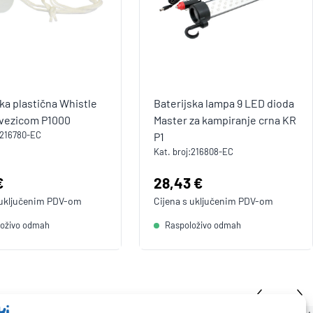
jka plastična Whistle
Baterijska lampa 9 LED dioda
s vezicom P1000
Master za kampiranje crna KR
216780-EC
P1
Kat. broj:
216808-EC
a:
€
Cijena:
28,43 €
 uključenim
PDV
-om
Cijena s uključenim
PDV
-om
loživo odmah
Raspoloživo odmah