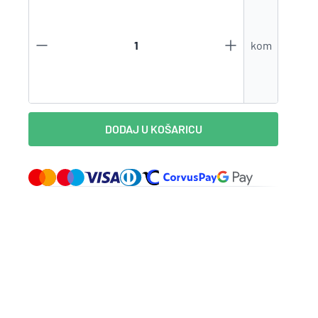
Zaboravili ste lozinku?
kom
VI STE NA WEBSHOP-U?
Kreirajte korisnički račun
DODAJ U KOŠARICU