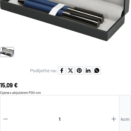
Podijelite na:
Cijena:
15,09 €
Cijena s uključenim
PDV
-om
kom