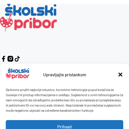
Upravljajte pristankom
Da bismo pružili najbolje iskustvo, koristimo tehnologije poput kolačića za
Kontakt
Naručivanje i plaćanje
čuvanje i/ili pristup informacijama o uređaju. Suglasnost s ovim tehnologijama će
nam omogućiti da obrađujemo podatke kao što su ponašanje pri pregledavanju
O nama
Uvjeti korištenja
ili jedinstveni ID-ovi na ovoj web stranici. Nepristanak ili povlačenje suglasnosti
Pravilnik giveaway
može negativno utjecati na određene karakteristike i funkcije.
Politika privatnosti
Prihvati
Dostava i isporuka