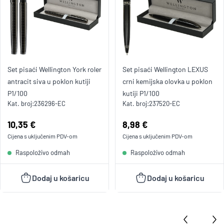
Set pisaći Wellington York roler
Set pisaći Wellington LEXUS
antracit siva u poklon kutiji
crni kemijska olovka u poklon
P1/100
kutiji P1/100
Kat. broj:
236296-EC
Kat. broj:
237520-EC
Cijena:
10,35 €
Cijena:
8,98 €
Cijena s uključenim
PDV
-om
Cijena s uključenim
PDV
-om
Raspoloživo odmah
Raspoloživo odmah
Dodaj u košaricu
Dodaj u košaricu