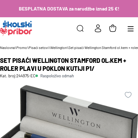
BESPLATNA DOSTAVA za narudžbe iznad 25 €!
Naslovna
\
Promo
\
Pisaći setovi
\
Wellington
\
Set pisaći Wellington Stamford ol.kem + roler 
SET PISAĆI WELLINGTON STAMFORD OL.KEM +
ROLER PLAVI U POKLON KUTIJI P1/
Raspoloživo odmah
Kat. broj:
244975-EC