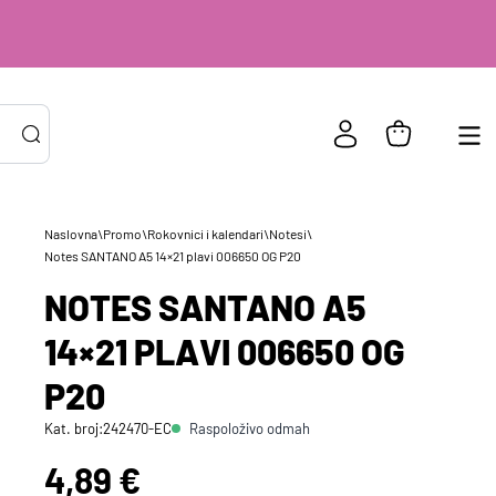
Naslovna
\
Promo
\
Rokovnici i kalendari
\
Notesi
\
PRIJAVA POSTOJEĆIH KORISNIKA
Notes SANTANO A5 14×21 plavi 006650 OG P20
ail ili
*
NOTES SANTANO A5
risničko
e
14×21 PLAVI 006650 OG
zinka
*
P20
Zapamti me na ovom uređaju
Raspoloživo odmah
Kat. broj:
242470-EC
Cijena:
4,89 €
Prijavite se