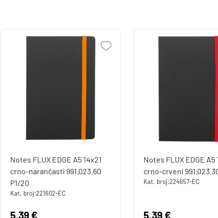
Notes FLUX EDGE A5 14x21
Notes FLUX EDGE A5 
crno-narančasti 991.023.60
crno-crveni 991.023.3
Kat. broj:
224657-EC
P1/20
Kat. broj:
221602-EC
Cijena:
5,39 €
Cijena:
5,39 €