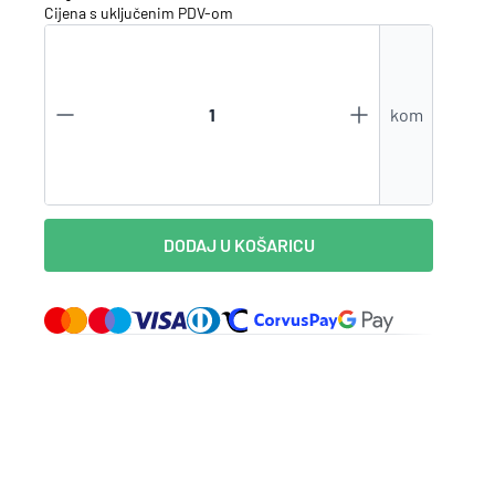
Cijena s uključenim
PDV
-om
Zaboravili ste lozinku?
kom
VI STE NA WEBSHOP-U?
Kreirajte korisnički račun
DODAJ U KOŠARICU