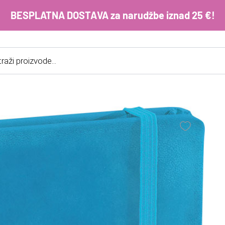
BESPLATNA DOSTAVA za narudžbe iznad 25 €!
cts
h
E-m
ko
im
Lo