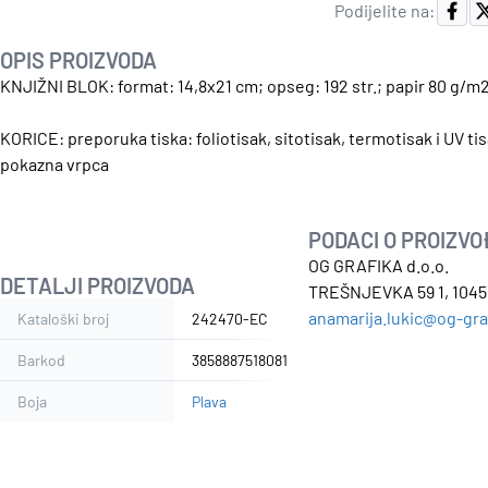
Podijelite na:
OPIS PROIZVODA
KNJIŽNI BLOK: format: 14,8x21 cm; opseg: 192 str.; papir 80 g/m
KORICE: preporuka tiska: foliotisak, sitotisak, termotisak i UV tis
pokazna vrpca
PODACI O PROIZV
OG GRAFIKA d.o.o.
DETALJI PROIZVODA
TREŠNJEVKA 59 1, 10450
anamarija.lukic@og-gra
Kataloški broj
242470-EC
Barkod
3858887518081
Boja
Plava