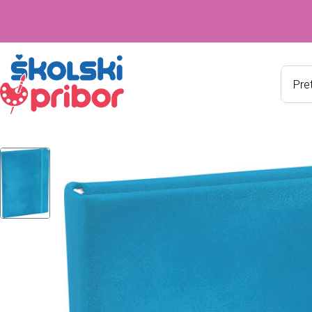
Produ
searc