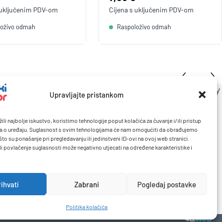
 uključenim
PDV
-om
Cijena s uključenim
PDV
-om
loživo odmah
Raspoloživo odmah
Upravljajte pristankom
ili najbolje iskustvo, koristimo tehnologije poput kolačića za čuvanje i/ili pristup
a o uređaju. Suglasnost s ovim tehnologijama će nam omogućiti da obrađujemo
to su ponašanje pri pregledavanju ili jedinstveni ID-ovi na ovoj web stranici.
li povlačenje suglasnosti može negativno utjecati na određene karakteristike i
rihvati
Zabrani
Pogledaj postavke
Politika kolačića