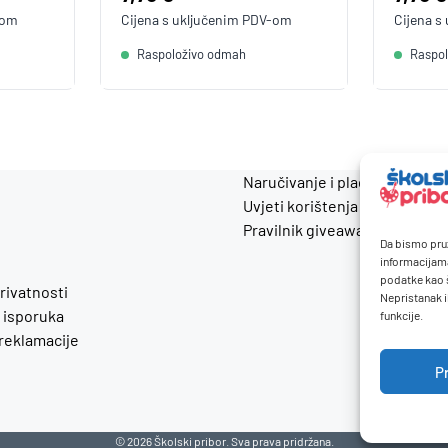
-om
Cijena s uključenim
PDV
-om
Cijena s
Raspoloživo odmah
Raspo
Naručivanje i plaćanje
Uvjeti korištenja
Pravilnik giveaway
Da bismo pruž
informacijam
podatke kao š
privatnosti
Nepristanak i
 isporuka
funkcije.
 reklamacije
P
© 2026 Školski pribor. Sva prava pridržana.