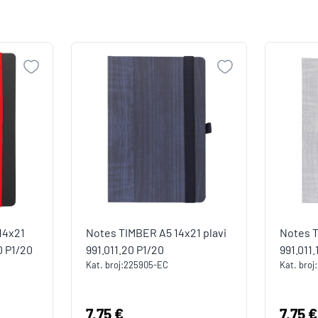
14x21
Notes TIMBER A5 14x21 plavi
Notes T
0 P1/20
991.011.20 P1/20
991.011.
Kat. broj:
225905-EC
Kat. broj:
Cijena:
7,75 €
Cijen
7,75 €