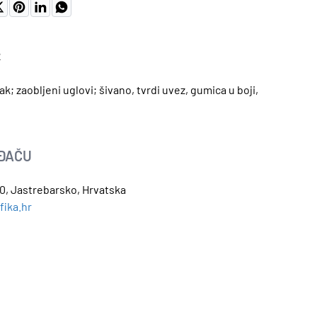
2
ak; zaobljeni uglovi; šivano, tvrdi uvez, gumica u boji,
OĐAČU
, Jastrebarsko, Hrvatska
fika.hr