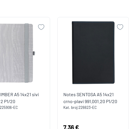
IMBER A5 14x21 sivi
Notes SENTOSA A5 14x21
12 P1/20
crno-plavi 991.001.20 P1/20
225906-EC
Kat. broj:
226623-EC
a:
Cijena:
7,36 €