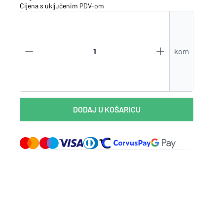
Cijena s uključenim
PDV
-om
Prijavite se
Zaboravili ste lozinku?
kom
VI STE NA WEBSHOP-U?
Kreirajte korisnički račun
DODAJ U KOŠARICU