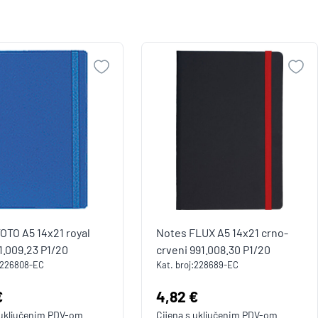
OTO A5 14x21 royal
Notes FLUX A5 14x21 crno-
91.009.23 P1/20
crveni 991.008.30 P1/20
226808-EC
Kat. broj:
228689-EC
a:
€
Cijena:
4,82 €
 uključenim
PDV
-om
Cijena s uključenim
PDV
-om