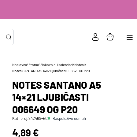
Naslovna
\
Promo
\
Rokovnici i kalendari
\
Notesi
\
Notes SANTANO A5 14×21 ljubičasti 006649 OG P20
NOTES SANTANO A5
PRIJAVA POSTOJEĆIH KORISNIKA
14×21 LJUBIČASTI
ail ili
*
risničko
006649 OG P20
e
zinka
*
Raspoloživo odmah
Kat. broj:
242469-EC
Cijena:
4,89 €
Zapamti me na ovom uređaju