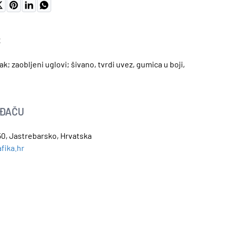
2
ak; zaobljeni uglovi; šivano, tvrdi uvez, gumica u boji,
OĐAČU
0, Jastrebarsko, Hrvatska
fika.hr