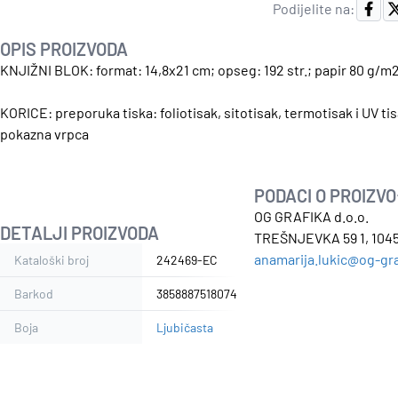
Podijelite na:
OPIS PROIZVODA
KNJIŽNI BLOK: format: 14,8x21 cm; opseg: 192 str.; papir 80 g/m
KORICE: preporuka tiska: foliotisak, sitotisak, termotisak i UV tis
pokazna vrpca
PODACI O PROIZV
OG GRAFIKA d.o.o.
DETALJI PROIZVODA
TREŠNJEVKA 59 1, 1045
anamarija.lukic@og-gra
Kataloški broj
242469-EC
Barkod
3858887518074
Boja
Ljubičasta