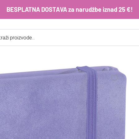
BESPLATNA DOSTAVA za narudžbe iznad 25 €!
cts
h
E-m
ko
im
Lo