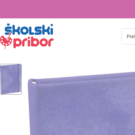
Produ
searc