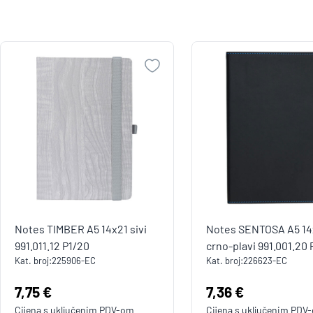
Notes TIMBER A5 14x21 sivi
Notes SENTOSA A5 14
991.011.12 P1/20
crno-plavi 991.001.20 
Kat. broj:
225906-EC
Kat. broj:
226623-EC
Cijena:
7,75 €
Cijena:
7,36 €
Cijena s uključenim
PDV
-om
Cijena s uključenim
PDV