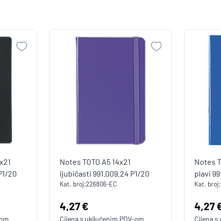
x21
Notes TOTO A5 14x21
Notes T
P1/20
ljubičasti 991.009.24 P1/20
plavi 9
Kat. broj:
226806-EC
Kat. broj:
Cijena:
4,27 €
Cijen
4,27 
-om
Cijena s uključenim
PDV
-om
Cijena s