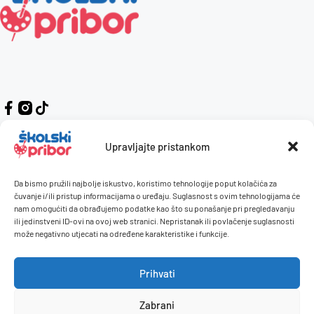
Upravljajte pristankom
Da bismo pružili najbolje iskustvo, koristimo tehnologije poput kolačića za
Kontakt
Naručivanje i plaćanje
čuvanje i/ili pristup informacijama o uređaju. Suglasnost s ovim tehnologijama će
nam omogućiti da obrađujemo podatke kao što su ponašanje pri pregledavanju
O nama
Uvjeti korištenja
ili jedinstveni ID-ovi na ovoj web stranici. Nepristanak ili povlačenje suglasnosti
Pravilnik giveaway
može negativno utjecati na određene karakteristike i funkcije.
Politika privatnosti
Prihvati
Dostava i isporuka
Povrati / reklamacije
Zabrani