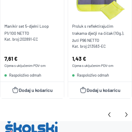
Manikir set 5-djelni Loop
Prsluk s reflektirajućim
P1/100 NETTO
trakama dječji na čičak (10g.),
Kat. broj:
202891-EC
žuti P96 NETTO
Kat. broj:
213583-EC
Cijena:
7,61 €
Cijena:
1,43 €
Cijena s uključenim
PDV
-om
Cijena s uključenim
PDV
-om
Raspoloživo odmah
Raspoloživo odmah
Dodaj u košaricu
Dodaj u košaricu