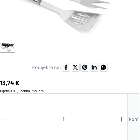
Podijelite na:
Cijena:
13,74 €
Cijena s uključenim
PDV
-om
kom