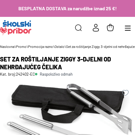
BESPLATNA DOSTAVA za narudžbe iznad 25 €!
Naslovna
\
Promo
\
Promocija razno
\
Ostalo
\
Set za roštiljanje Ziggy 3-djelni od nehrđajuće
SET ZA ROŠTILJANJE ZIGGY 3-DJELNI OD
NEHRĐAJUĆEG ČELIKA
Raspoloživo odmah
Kat. broj:
242402-EC