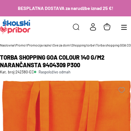
BESPLATNA DOSTAVA za narudžbe iznad 25 €!
Naslovna
\
Promo
\
Promocija razno
\
Sve za dom
\
Shopping torbe
\
Torba shopping GOA C
TORBA SHOPPING GOA COLOUR 140 G/M2
NARANČANSTA 9404309 P300
Raspoloživo odmah
Kat. broj:
242380-EC