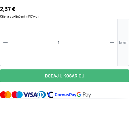
Cijena:
2,37 €
Cijena s uključenim
PDV
-om
kom
DODAJ U KOŠARICU