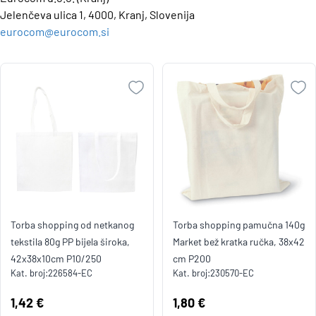
Jelenčeva ulica 1, 4000, Kranj, Slovenija
eurocom@eurocom.si
Torba shopping od netkanog
Torba shopping pamučna 140g
tekstila 80g PP bijela široka,
Market bež kratka ručka, 38x42
42x38x10cm P10/250
cm P200
Kat. broj:
226584-EC
Kat. broj:
230570-EC
Cijena:
1,42 €
Cijena:
1,80 €