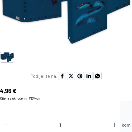
Podijelite na:
Cijena:
4,96 €
Cijena s uključenim
PDV
-om
kom