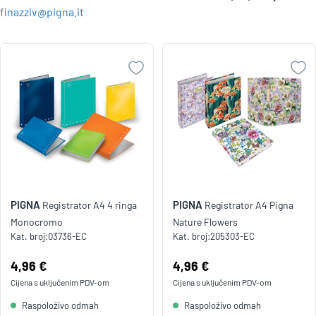
finazziv@pigna.it
PIGNA
PIGNA
Registrator A4 4 ringa
Registrator A4 Pigna
Monocromo
Nature Flowers
Kat. broj:
03736-EC
Kat. broj:
205303-EC
Cijena:
4,96 €
Cijena:
4,96 €
Cijena s uključenim
PDV
-om
Cijena s uključenim
PDV
-om
Raspoloživo odmah
Raspoloživo odmah