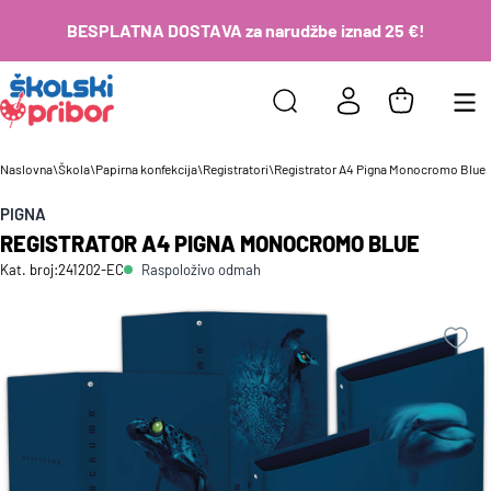
BESPLATNA DOSTAVA za narudžbe iznad 25 €!
Naslovna
\
Škola
\
Papirna konfekcija
\
Registratori
\
Registrator A4 Pigna Monocromo Blue
PIGNA
REGISTRATOR A4 PIGNA MONOCROMO BLUE
Raspoloživo odmah
Kat. broj:
241202-EC