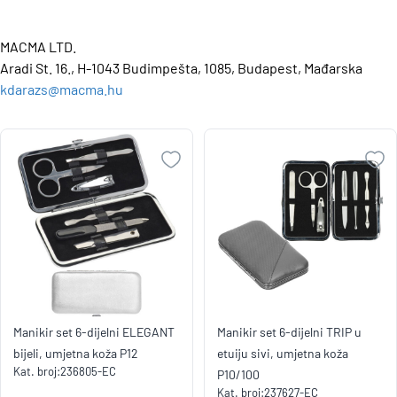
MACMA LTD.
Aradi St. 16., H-1043 Budimpešta, 1085, Budapest, Mađarska
kdarazs@macma.hu
Manikir set 6-dijelni ELEGANT
Manikir set 6-dijelni TRIP u
bijeli, umjetna koža P12
etuiju sivi, umjetna koža
Kat. broj:
236805-EC
P10/100
Kat. broj:
237627-EC