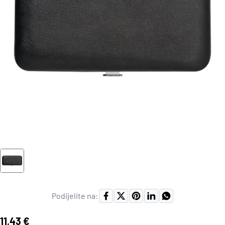
Podijelite na:
Cijena:
11,43 €