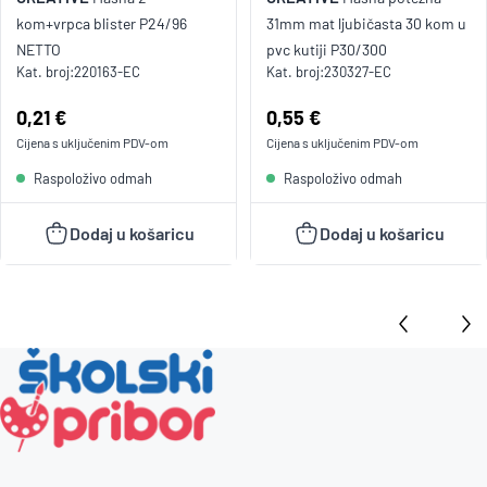
kom+vrpca blister P24/96
31mm mat ljubičasta 30 kom u
NETTO
pvc kutiji P30/300
Kat. broj:
220163-EC
Kat. broj:
230327-EC
Cijena:
0,21 €
Cijena:
0,55 €
Cijena s uključenim
PDV
-om
Cijena s uključenim
PDV
-om
Raspoloživo odmah
Raspoloživo odmah
Dodaj u košaricu
Dodaj u košaricu