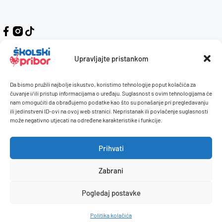
Upravljajte pristankom
Da bismo pružili najbolje iskustvo, koristimo tehnologije poput kolačića za
Kontakt
Naručivanje i plaćanje
čuvanje i/ili pristup informacijama o uređaju. Suglasnost s ovim tehnologijama će
nam omogućiti da obrađujemo podatke kao što su ponašanje pri pregledavanju
O nama
Uvjeti korištenja
ili jedinstveni ID-ovi na ovoj web stranici. Nepristanak ili povlačenje suglasnosti
Pravilnik giveaway
može negativno utjecati na određene karakteristike i funkcije.
Politika privatnosti
Prihvati
Dostava i isporuka
Povrati / reklamacije
Zabrani
Pogledaj postavke
© 2026 Školski pribor. Sva prava pridržana.
Politika kolačića