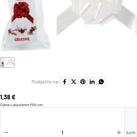
Podijelite na:
Cijena:
1,38 €
Cijena s uključenim
PDV
-om
kom