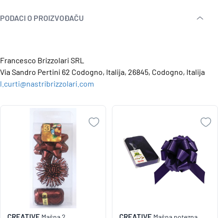
PODACI O PROIZVOĐAČU
Francesco Brizzolari SRL
Via Sandro Pertini 62 Codogno, Italija, 26845, Codogno, Italija
l.curti@nastribrizzolari.com
CREATIVE
CREATIVE
Mašna 2
Mašna potezna