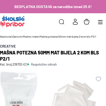
BESPLATNA DOSTAVA za narudžbe iznad 25 €!
Naslovna
\
Darovni
\
Mašne i trake
\
Mašna potezna 50mm mat bijela 2 kom bls P2/1
CREATIVE
MAŠNA POTEZNA 50MM MAT BIJELA 2 KOM BLS
P2/1
Raspoloživo odmah
Kat. broj:
236702-EC