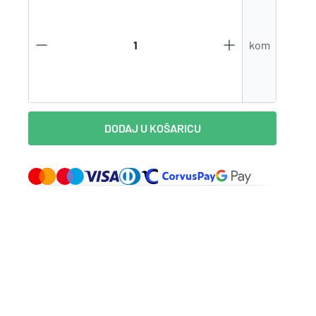
Zaboravili ste lozinku?
kom
VI STE NA WEBSHOP-U?
Kreirajte korisnički račun
DODAJ U KOŠARICU