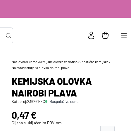
Naslovna
\
Promo
\
Kemijske olovke za dotisak
\
Plastične kemijske
\
Nairobi
\
Kemijska olovka Nairobi plava
PRIJAVA POSTOJEĆIH KORISNIKA
ail ili
*
KEMIJSKA OLOVKA
risničko
e
NAIROBI PLAVA
zinka
*
Raspoloživo odmah
Kat. broj:
236261-EC
Cijena:
0,47 €
Zapamti me na ovom uređaju
Cijena s uključenim
PDV
-om
Prijavite se