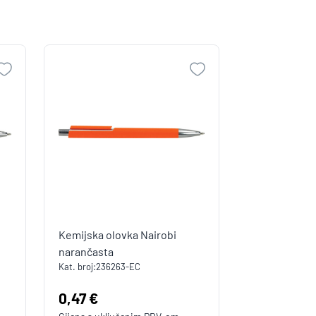
Kemijska olovka Nairobi
narančasta
Kat. broj:
236263-EC
Cijena:
0,47 €