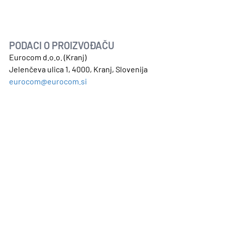
PODACI O PROIZVOĐAČU
Eurocom d.o.o. (Kranj)
NO
Jelenčeva ulica 1, 4000, Kranj, Slovenija
eurocom@eurocom.si