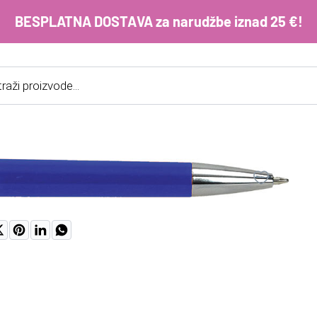
BESPLATNA DOSTAVA za narudžbe iznad 25 €!
cts
h
E-m
ko
im
Lo