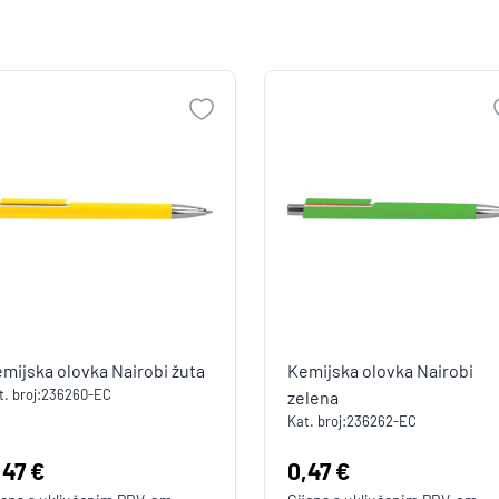
mijska olovka Nairobi žuta
Kemijska olovka Nairobi
. broj:
236260-EC
zelena
Kat. broj:
236262-EC
ijena:
,47 €
Cijena:
0,47 €