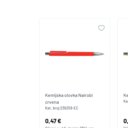
Kemijska olovka Nairobi
Ke
Kat
crvena
Kat. broj:
236259-EC
Cijena:
0,47 €
C
0