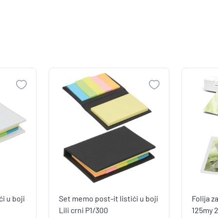
i u boji
Set memo post-it listići u boji
Folija 
Lili crni P1/300
125my 2