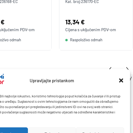
236168-EC
Kat. broj:
236170-EC
a:
 €
Cijena:
13,34 €
 uključenim
PDV
-om
Cijena s uključenim
PDV
-om
loživo odmah
Raspoloživo odmah
Upravljajte pristankom
ili najbolje iskustvo, koristimo tehnologije poput kolačića za čuvanje i/ili pristup
a o uređaju. Suglasnost s ovim tehnologijama će nam omogućiti da obrađujemo
to su ponašanje pri pregledavanju ili jedinstveni ID-ovi na ovoj web stranici.
li povlačenje suglasnosti može negativno utjecati na određene karakteristike i