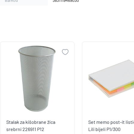
Barkod
3831119469030
Stalak za kišobrane žica
Set memo post-it listić
srebrni 226911 P12
Lili bijeli P1/300