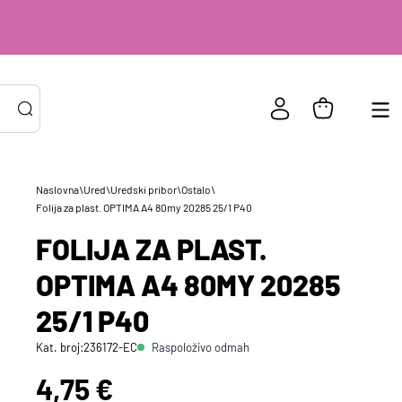
Naslovna
\
Ured
\
Uredski pribor
\
Ostalo
\
PRIJAVA POSTOJEĆIH KORISNIKA
Folija za plast. OPTIMA A4 80my 20285 25/1 P40
ail ili
*
FOLIJA ZA PLAST.
risničko
e
OPTIMA A4 80MY 20285
zinka
*
25/1 P40
Raspoloživo odmah
Kat. broj:
236172-EC
Zapamti me na ovom uređaju
Cijena:
4,75 €
Prijavite se