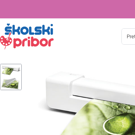
Produ
searc