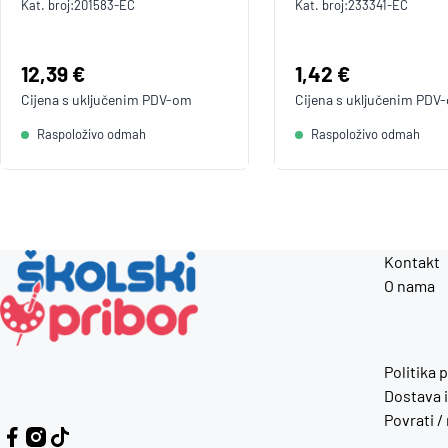
Kat. broj:
201583-EC
Kat. broj:
233341-EC
Cijena:
12,39 €
Cijena:
1,42 €
Cijena s uključenim
PDV
-om
Cijena s uključenim
PDV
Raspoloživo odmah
Raspoloživo odmah
Kontakt
O nama
Politika 
Dostava i
Povrati /