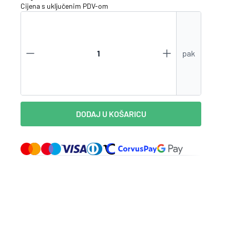
Cijena s uključenim
PDV
-om
Zaboravili ste lozinku?
pak
VI STE NA WEBSHOP-U?
Kreirajte korisnički račun
DODAJ U KOŠARICU