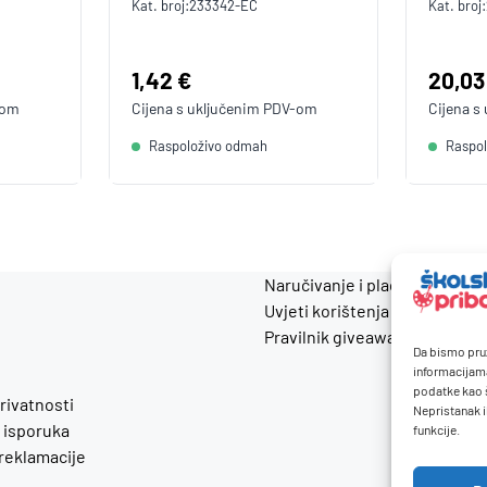
Kat. broj:
233342-EC
Kat. broj:
Cijena:
1,42 €
Cijen
20,03
-om
Cijena s uključenim
PDV
-om
Cijena s
Raspoloživo odmah
Raspo
Naručivanje i plaćanje
Uvjeti korištenja
Pravilnik giveaway
Da bismo pruž
informacijam
podatke kao š
privatnosti
Nepristanak i
 isporuka
funkcije.
 reklamacije