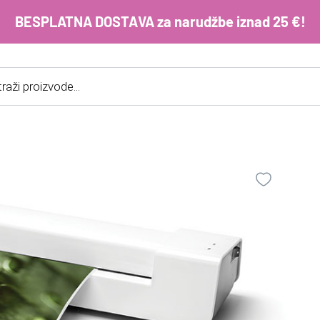
BESPLATNA DOSTAVA za narudžbe iznad 25 €!
cts
h
E-m
ko
im
Lo