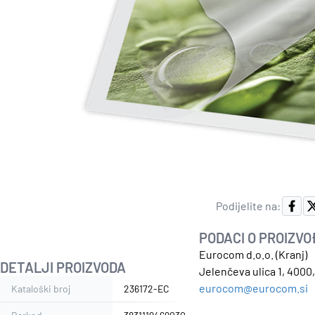
Podijelite na:
PODACI O PROIZV
Eurocom d.o.o. (Kranj)
DETALJI PROIZVODA
Jelenčeva ulica 1, 4000,
eurocom@eurocom.si
Kataloški broj
236172-EC