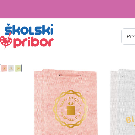
Produ
searc