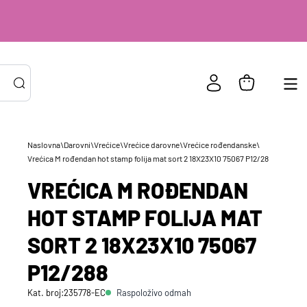
Naslovna
\
Darovni
\
Vrećice
\
Vrećice darovne
\
Vrećice rođendanske
\
Vrećica M rođendan hot stamp folija mat sort 2 18X23X10 75067 P12/288
PRIJAVA POSTOJEĆIH KORISNIKA
ail ili
*
VREĆICA M ROĐENDAN
risničko
e
HOT STAMP FOLIJA MAT
zinka
*
SORT 2 18X23X10 75067
P12/288
Zapamti me na ovom uređaju
Raspoloživo odmah
Kat. broj:
235778-EC
Prijavite se