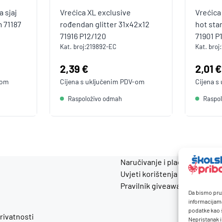
 sjaj
Vrećica XL exclusive
Vrećica
 71187
rođendan glitter 31x42x12
hot sta
71916 P12/120
71901 P
Kat. broj:
219892-EC
Kat. broj:
Cijena:
2,39 €
Cijen
2,01 €
-om
Cijena s uključenim
PDV
-om
Cijena s
Raspoloživo odmah
Raspo
Naručivanje i plaćanje
Uvjeti korištenja
Pravilnik giveaway
Da bismo pruž
informacijam
podatke kao š
privatnosti
Nepristanak i