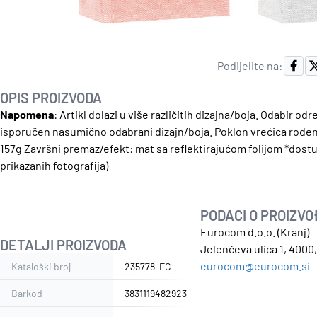
Podijelite na:
OPIS PROIZVODA
Napomena
: Artikl dolazi u više različitih dizajna/boja. Odabir 
isporučen nasumično odabrani dizajn/boja.
Poklon vrećica rođen
157g Završni premaz/efekt: mat sa reflektirajućom folijom *dostup
prikazanih fotografija)
PODACI O PROIZV
Eurocom d.o.o. (Kranj)
DETALJI PROIZVODA
Jelenčeva ulica 1, 4000,
eurocom@eurocom.si
Kataloški broj
235778-EC
Barkod
3831119482923