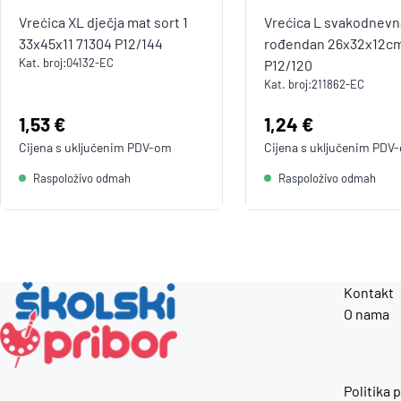
Vrećica XL dječja mat sort 1
Vrećica L svakodnevna
33x45x11 71304 P12/144
rođendan 26x32x12cm
Kat. broj:
04132-EC
P12/120
Kat. broj:
211862-EC
Cijena:
1,53 €
Cijena:
1,24 €
Cijena s uključenim
PDV
-om
Cijena s uključenim
PDV
Raspoloživo odmah
Raspoloživo odmah
Kontakt
O nama
Politika 