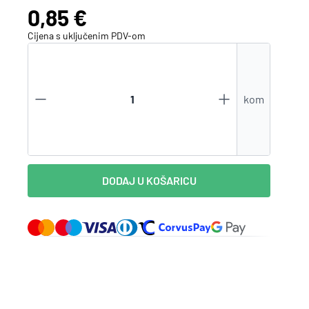
Cijena:
0,85 €
Zaboravili ste lozinku?
Cijena s uključenim
PDV
-om
VI STE NA WEBSHOP-U?
kom
Kreirajte korisnički račun
DODAJ U KOŠARICU