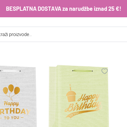
BESPLATNA DOSTAVA za narudžbe iznad 25 €!
cts
h
E-m
ko
im
Lo