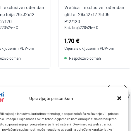
 L exclusive rođendan
Vrećica L exclusive rođendan
mp foija 26x32x12
glitter 26x32x12 75105
12/120
P12/120
220424-EC
Kat. broj:
220425-EC
a:
Cijena:
1,70 €
 uključenim
PDV
-om
Cijena s uključenim
PDV
-om
loživo odmah
Raspoloživo odmah
Upravljajte pristankom
ili najbolje iskustvo, koristimo tehnologije poput kolačića za čuvanje i/ili pristup
a o uređaju. Suglasnost s ovim tehnologijama će nam omogućiti da obrađujemo
to su ponašanje pri pregledavanju ili jedinstveni ID-ovi na ovoj web stranici.
li povlačenje suglasnosti može negativno utjecati na određene karakteristike i