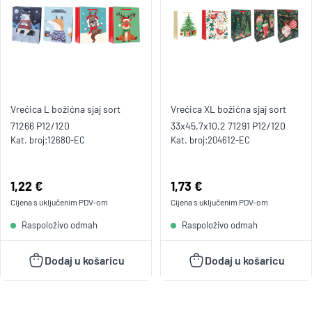
Vrećica L božićna sjaj sort
Vrećica XL božićna sjaj sort
71266 P12/120
33x45,7x10,2 71291 P12/120
Kat. broj:
12680-EC
Kat. broj:
204612-EC
Cijena:
1,22 €
Cijena:
1,73 €
Cijena s uključenim
PDV
-om
Cijena s uključenim
PDV
-om
Raspoloživo odmah
Raspoloživo odmah
Dodaj u košaricu
Dodaj u košaricu