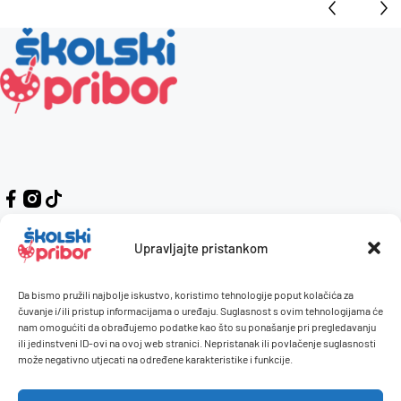
Upravljajte pristankom
Da bismo pružili najbolje iskustvo, koristimo tehnologije poput kolačića za
Kontakt
Naručivanje i plaćanje
čuvanje i/ili pristup informacijama o uređaju. Suglasnost s ovim tehnologijama će
nam omogućiti da obrađujemo podatke kao što su ponašanje pri pregledavanju
O nama
Uvjeti korištenja
ili jedinstveni ID-ovi na ovoj web stranici. Nepristanak ili povlačenje suglasnosti
Pravilnik giveaway
može negativno utjecati na određene karakteristike i funkcije.
Politika privatnosti