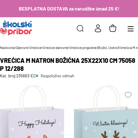
BESPLATNA DOSTAVA za narudžbe iznad 25 €!
Naslovna
\
Darovni
\
Vrećice
\
Vrećice darovne
\
Vrećice prigodne (Božić, Uskrs)
\
Vrećica M 
VREĆICA M NATRON BOŽIĆNA 25X22X10 CM 75058
P 12/288
Raspoloživo odmah
Kat. broj:
235663-EC