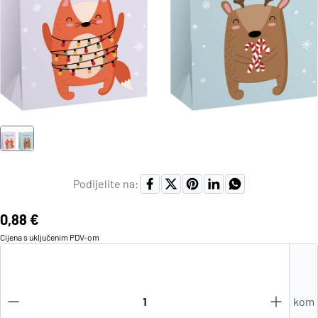
Podijelite na:
Cijena:
0,88 €
Cijena s uključenim
PDV
-om
kom