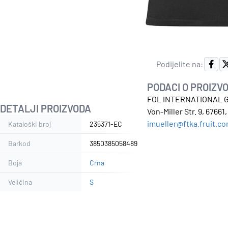
Podijelite na:
PODACI O PROIZV
FOL INTERNATIONAL 
DETALJI PROIZVODA
Von-Miller Str. 9, 6766
imueller@ftka.fruit.c
Kataloški broj
235371-EC
Barkod
3850385058489
Boja
Crna
Veličina
S