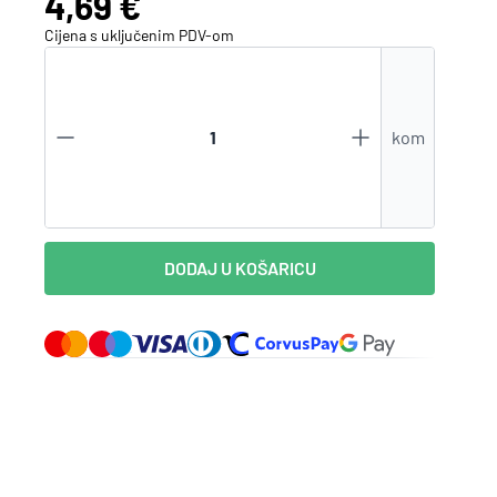
Cijena:
4,69 €
Cijena s uključenim
PDV
-om
Zaboravili ste lozinku?
kom
VI STE NA WEBSHOP-U?
Kreirajte korisnički račun
DODAJ U KOŠARICU