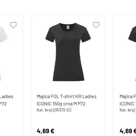
 Ladies
Majica FOL T-shirt KR Ladies
Majica 
 P72
ICONIC 150g crna M P72
ICONIC 
Kat. broj:
235372-EC
Kat. broj:
Cijena:
4,69 €
Cijen
4,69 