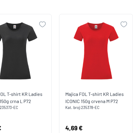
FOL T-shirt KR Ladies
Majica FOL T-shirt KR Ladies
150g crna L P72
ICONIC 150g crvena M P72
235373-EC
Kat. broj:
235378-EC
a:
€
Cijena:
4,69 €