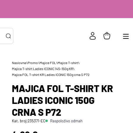
Naslovna
\
Promo
\
Majice FOL
\
Majice T-shirt
\
Majica T-shirt Ladies ICONIC 145-150g KR
\
PRIJAVA POSTOJEĆIH KORISNIKA
Majica FOL T-shirt KR Ladies ICONIC 150g crna S P72
ail ili
*
risničko
MAJICA FOL T-SHIRT KR
e
zinka
*
LADIES ICONIC 150G
CRNA S P72
Zapamti me na ovom uređaju
Raspoloživo odmah
Kat. broj:
235371-EC
Prijavite se