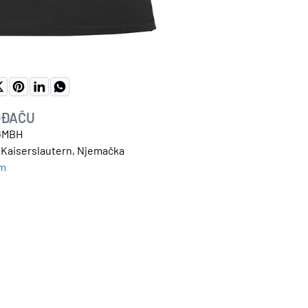
OĐAČU
GMBH
1, Kaiserslautern, Njemačka
om