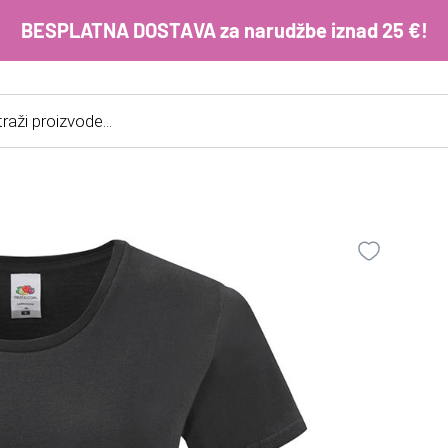
BESPLATNA DOSTAVA za narudžbe iznad 25 €!
cts
h
E-m
ko
im
Lo