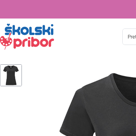
Produ
searc