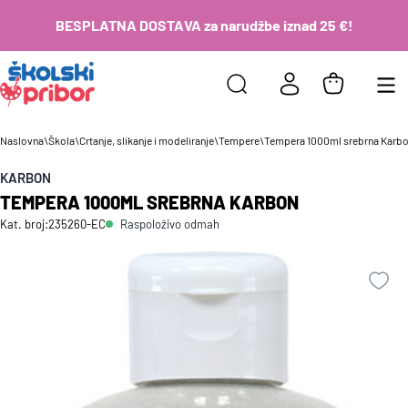
BESPLATNA DOSTAVA za narudžbe iznad 25 €!
Naslovna
\
Škola
\
Crtanje, slikanje i modeliranje
\
Tempere
\
Tempera 1000ml srebrna Karb
KARBON
TEMPERA 1000ML SREBRNA KARBON
Raspoloživo odmah
Kat. broj:
235260-EC