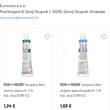
Eurocom d.o.o.
Pod bregom 8, Donji Stupnik 1, 10255, Gornji Stupnik, Hrvatska
eurocom@eurocom.hr
KOH-I-NOOR
KOH-I-NOOR
Tempera 16ml
Tempera 16ml
tamno zelena K-I-N
svijetlo plava (kobalt) K-I-N
Kat. broj:
01785-EC
Kat. broj:
01788-EC
Cijena:
1,24 €
Cijena:
1,03 €