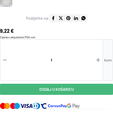
Podijelite na:
Cijena:
9,22 €
Cijena s uključenim
PDV
-om
kom
DODAJ U KOŠARICU