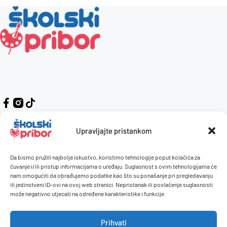
Upravljajte pristankom
Da bismo pružili najbolje iskustvo, koristimo tehnologije poput kolačića za
Kontakt
Naručivanje i plaćanje
čuvanje i/ili pristup informacijama o uređaju. Suglasnost s ovim tehnologijama će
nam omogućiti da obrađujemo podatke kao što su ponašanje pri pregledavanju
O nama
Uvjeti korištenja
ili jedinstveni ID-ovi na ovoj web stranici. Nepristanak ili povlačenje suglasnosti
Pravilnik giveaway
može negativno utjecati na određene karakteristike i funkcije.
Politika privatnosti
Prihvati
Dostava i isporuka