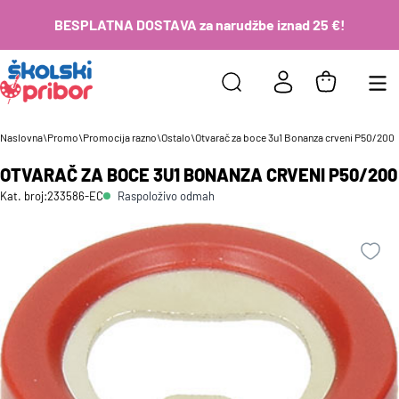
BESPLATNA DOSTAVA za narudžbe iznad 25 €!
Naslovna
\
Promo
\
Promocija razno
\
Ostalo
\
Otvarač za boce 3u1 Bonanza crveni P50/200
OTVARAČ ZA BOCE 3U1 BONANZA CRVENI P50/200
Raspoloživo odmah
Kat. broj:
233586-EC