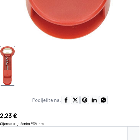
Podijelite na:
Cijena:
2,23 €
Cijena s uključenim
PDV
-om