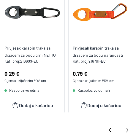
Privjesak karabin traka sa
Privjesak karabin traka sa
držačem za bocu crni NETTO
držačem za bocu narančasti
Kat. broj:
216699-EC
Kat. broj:
216701-EC
Cijena:
0,29 €
Cijena:
0,79 €
Cijena s uključenim
PDV
-om
Cijena s uključenim
PDV
-om
Raspoloživo odmah
Raspoloživo odmah
Dodaj u košaricu
Dodaj u košaricu