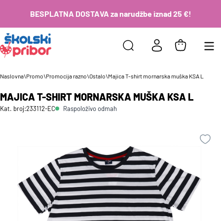
BESPLATNA DOSTAVA za narudžbe iznad 25 €!
Naslovna
\
Promo
\
Promocija razno
\
Ostalo
\
Majica T-shirt mornarska muška KSA L
MAJICA T-SHIRT MORNARSKA MUŠKA KSA L
Raspoloživo odmah
Kat. broj:
233112-EC