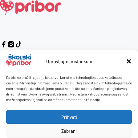
Upravljajte pristankom
Da bismo pružili najbolje iskustvo, koristimo tehnologije poput kolačića za
Kontakt
Naručivanje i plaćanje
čuvanje i/ili pristup informacijama o uređaju. Suglasnost s ovim tehnologijama će
nam omogućiti da obrađujemo podatke kao što su ponašanje pri pregledavanju
O nama
Uvjeti korištenja
ili jedinstveni ID-ovi na ovoj web stranici. Nepristanak ili povlačenje suglasnosti
Pravilnik giveaway
može negativno utjecati na određene karakteristike i funkcije.
Politika privatnosti
Prihvati
Dostava i isporuka
Povrati / reklamacije
Zabrani