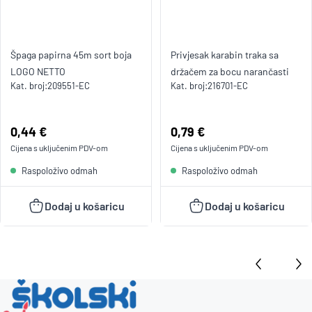
Špaga papirna 45m sort boja
Privjesak karabin traka sa
LOGO NETTO
držačem za bocu narančasti
Kat. broj:
209551-EC
Kat. broj:
216701-EC
Cijena:
0,44 €
Cijena:
0,79 €
Cijena s uključenim
PDV
-om
Cijena s uključenim
PDV
-om
Raspoloživo odmah
Raspoloživo odmah
Dodaj u košaricu
Dodaj u košaricu