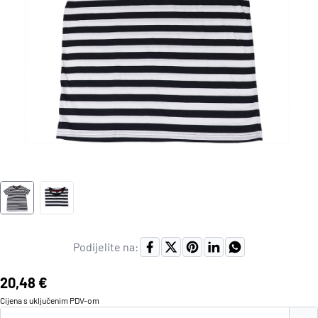
Podijelite na:
Cijena:
20,48 €
Cijena s uključenim
PDV
-om