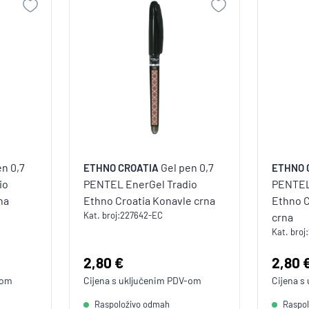
en 0,7
Gel pen 0,7
ETHNO CROATIA
ETHNO 
io
PENTEL EnerGel Tradio
PENTEL
na
Ethno Croatia Konavle crna
Ethno C
Kat. broj:
227642-EC
crna
Kat. broj:
Cijena:
2,80 €
Cijen
2,80 
-om
Cijena s uključenim
PDV
-om
Cijena s
Raspoloživo odmah
Raspo