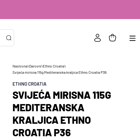
Naslovna
\
Darovni
\
Ethno Croatia
\
Svijeća mirisna 115g Mediteranska kraljica Ethno Croatia P36
PRIJAVA POSTOJEĆIH KORISNIKA
ail ili
*
ETHNO CROATIA
risničko
SVIJEĆA MIRISNA 115G
e
zinka
*
MEDITERANSKA
KRALJICA ETHNO
Zapamti me na ovom uređaju
CROATIA P36
Prijavite se