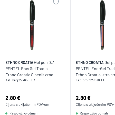
Gel pen 0,7
Gel p
ETHNO CROATIA
ETHNO CROATIA
PENTEL EnerGel Tradio
PENTEL EnerGel Trad
Ethno Croatia Šibenik crna
Ethno Croatia Istra cr
Kat. broj:
227636-EC
Kat. broj:
227638-EC
Cijena:
2,80 €
Cijena:
2,80 €
Cijena s uključenim
PDV
-om
Cijena s uključenim
PDV
Raspoloživo odmah
Raspoloživo odmah