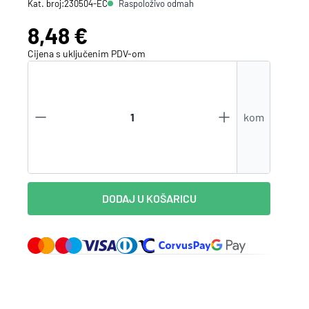
Raspoloživo odmah
Kat. broj:
230504-EC
Zaboravili ste lozinku?
Cijena:
8,48 €
Cijena s uključenim
PDV
-om
VI STE NA WEBSHOP-U?
Kreirajte korisnički račun
kom
DODAJ U KOŠARICU