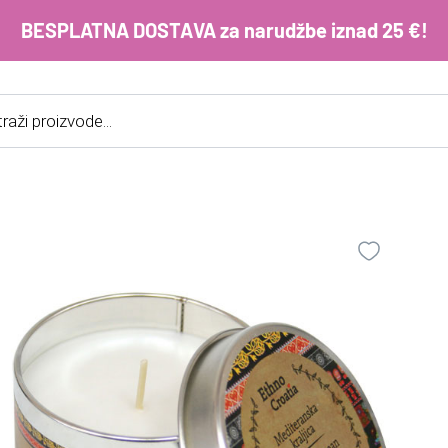
BESPLATNA DOSTAVA za narudžbe iznad 25 €!
cts
h
E-m
ko
im
Lo