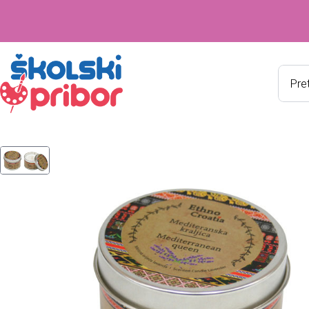
Produ
searc