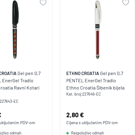
Gel pen 0,7
Gel pen 0,7
CROATIA
ETHNO CROATIA
 EnerGel Tradio
PENTEL EnerGel Tradio
roatia Ravni Kotari
Ethno Croatia Šibenik bijela
Kat. broj:
227646-EC
227643-EC
a:
€
Cijena:
2,80 €
 uključenim
PDV
-om
Cijena s uključenim
PDV
-om
loživo odmah
Raspoloživo odmah