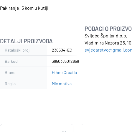
Pakiranje: 5 kom u kutiji
PODACI O PROIZV
Svijeće Špoljar d.o.o.
DETALJI PROIZVODA
Vladimira Nazora 25, 10
svjecarstvo@gmail.co
Kataloški broj
230504-EC
Barkod
3850385012856
Brand
Ethno Croatia
Regija
Mix motiva