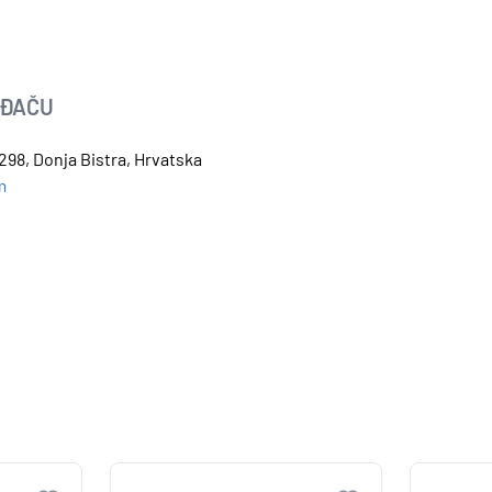
OĐAČU
298, Donja Bistra, Hrvatska
m