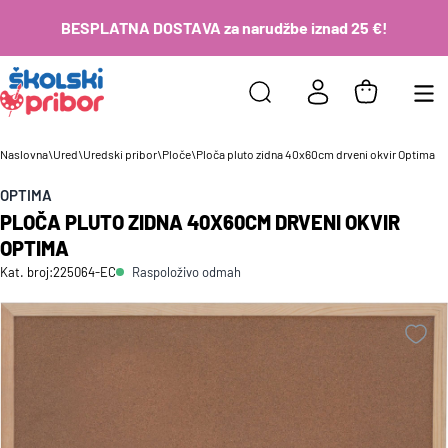
BESPLATNA DOSTAVA za narudžbe iznad 25 €!
Naslovna
\
Ured
\
Uredski pribor
\
Ploče
\
Ploča pluto zidna 40x60cm drveni okvir Optima
OPTIMA
PLOČA PLUTO ZIDNA 40X60CM DRVENI OKVIR
OPTIMA
Raspoloživo odmah
Kat. broj:
225064-EC