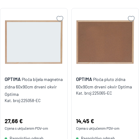
OPTIMA
OPTIMA
Ploča bijela magnetna
Ploča pluto zidna
zidna 60x90cm drveni okvir
60x90cm drveni okvir Optima
Kat. broj:
225065-EC
Optima
Kat. broj:
225058-EC
Cijena:
27,66 €
Cijena:
14,45 €
Cijena s uključenim
PDV
-om
Cijena s uključenim
PDV
-om
Raspoloživo odmah
Raspoloživo odmah