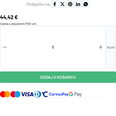
Podijelite na:
Cijena:
44,42 €
Cijena s uključenim
PDV
-om
kom
DODAJ U KOŠARICU