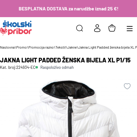
BESPLATNA DOSTAVA za narudžbe iznad 25 €!
Naslovna
\
Promo
\
Promocija razno
\
Tekstil
\
Jakne
\
Jakna Light Padded ženska bijela XL P
JAKNA LIGHT PADDED ŽENSKA BIJELA XL P1/15
Raspoloživo odmah
Kat. broj:
224934-EC