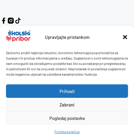
Upravljajte pristankom
Da bismo pružili najbolje iskustvo, koristimo tehnologije poput kolačića za
Kontakt
Naručivanje i plaćanje
čuvanje i/ili pristup informacijama o uređaju. Suglasnost s ovim tehnologijama će
nam omogućiti da obrađujemo podatke kao što su ponašanje pri pregledavanju
O nama
Uvjeti korištenja
ili jedinstveni ID-ovi na ovoj web stranici. Nepristanak ili povlačenje suglasnosti
Pravilnik giveaway
može negativno utjecati na određene karakteristike i funkcije.
Politika privatnosti
Prihvati
Dostava i isporuka
Povrati / reklamacije
Zabrani
Pogledaj postavke
© 2026 Školski pribor. Sva prava pridržana.
Politika kolačića