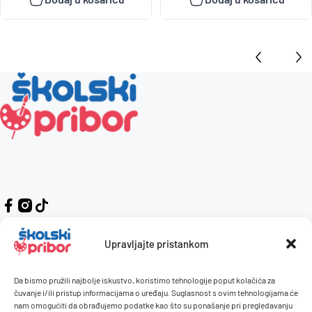
Upravljajte pristankom
Da bismo pružili najbolje iskustvo, koristimo tehnologije poput kolačića za
Kontakt
Naručivanje i plaćanje
čuvanje i/ili pristup informacijama o uređaju. Suglasnost s ovim tehnologijama će
nam omogućiti da obrađujemo podatke kao što su ponašanje pri pregledavanju
O nama
Uvjeti korištenja