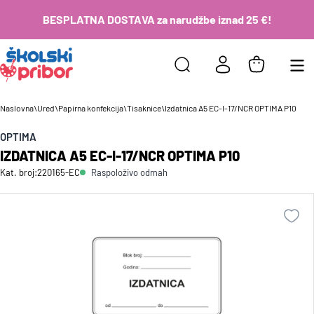
BESPLATNA DOSTAVA za narudžbe iznad 25 €!
Naslovna
\
Ured
\
Papirna konfekcija
\
Tisaknice
\
Izdatnica A5 EC-I-17/NCR OPTIMA P10
OPTIMA
IZDATNICA A5 EC-I-17/NCR OPTIMA P10
Raspoloživo odmah
Kat. broj:
220165-EC