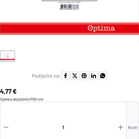
Podijelite na:
Cijena:
4,77 €
Cijena s uključenim
PDV
-om
kom