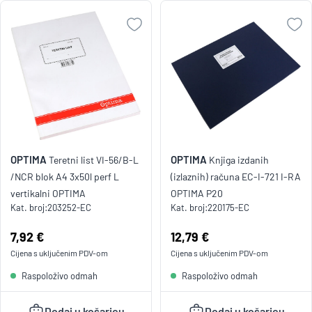
OPTIMA
OPTIMA
Teretni list VI-56/B-L
Knjiga izdanih
/NCR blok A4 3x50l perf L
(izlaznih) računa EC-I-721 I-RA
vertikalni OPTIMA
OPTIMA P20
Kat. broj:
203252-EC
Kat. broj:
220175-EC
Cijena:
7,92 €
Cijena:
12,79 €
Cijena s uključenim
PDV
-om
Cijena s uključenim
PDV
-om
Raspoloživo odmah
Raspoloživo odmah
Dodaj u košaricu
Dodaj u košaricu