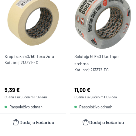
Krep traka 50/50 Texo žuta
Selotejp 50/50 DucTape
Kat. broj:
213371-EC
srebrna
Kat. broj:
213372-EC
Cijena:
5,39 €
Cijena:
11,00 €
Cijena s uključenim
PDV
-om
Cijena s uključenim
PDV
-om
Raspoloživo odmah
Raspoloživo odmah
Dodaj u košaricu
Dodaj u košaricu