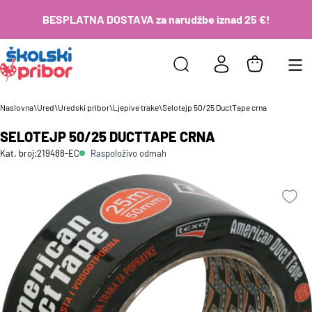
BESPLATNA DOSTAVA za narudžbe iznad 25 €!
Naslovna
\
Ured
\
Uredski pribor
\
Ljepive trake
\
Selotejp 50/25 DuctTape crna
SELOTEJP 50/25 DUCTTAPE CRNA
Raspoloživo odmah
Kat. broj:
219488-EC