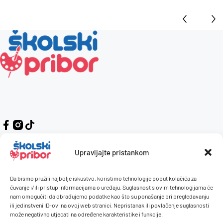
Upravljajte pristankom
Da bismo pružili najbolje iskustvo, koristimo tehnologije poput kolačića za
Kontakt
Naručivanje i plaćanje
čuvanje i/ili pristup informacijama o uređaju. Suglasnost s ovim tehnologijama će
nam omogućiti da obrađujemo podatke kao što su ponašanje pri pregledavanju
O nama
Uvjeti korištenja
ili jedinstveni ID-ovi na ovoj web stranici. Nepristanak ili povlačenje suglasnosti
Pravilnik giveaway
može negativno utjecati na određene karakteristike i funkcije.