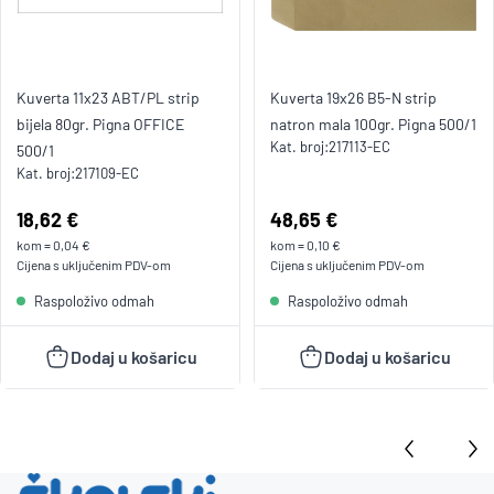
Kuverta 11x23 ABT/PL strip
Kuverta 19x26 B5-N strip
bijela 80gr. Pigna OFFICE
natron mala 100gr. Pigna 500/1
Kat. broj:
217113-EC
500/1
Kat. broj:
217109-EC
Cijena:
18,62 €
Cijena:
48,65 €
kom
=
0,04 €
kom
=
0,10 €
Cijena s uključenim
PDV
-om
Cijena s uključenim
PDV
-om
Raspoloživo odmah
Raspoloživo odmah
Dodaj u košaricu
Dodaj u košaricu