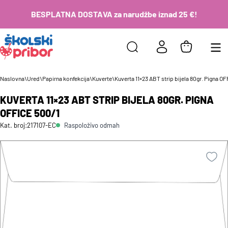
BESPLATNA DOSTAVA za narudžbe iznad 25 €!
Naslovna
\
Ured
\
Papirna konfekcija
\
Kuverte
\
Kuverta 11×23 ABT strip bijela 80gr. Pigna O
KUVERTA 11×23 ABT STRIP BIJELA 80GR. PIGNA
OFFICE 500/1
Raspoloživo odmah
Kat. broj:
217107-EC