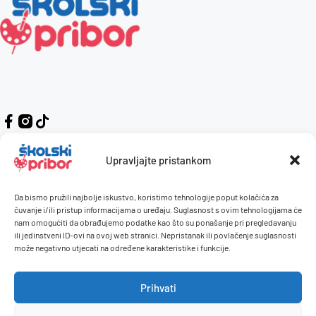
Upravljajte pristankom
Da bismo pružili najbolje iskustvo, koristimo tehnologije poput kolačića za
Kontakt
Naručivanje i plaćanje
čuvanje i/ili pristup informacijama o uređaju. Suglasnost s ovim tehnologijama će
nam omogućiti da obrađujemo podatke kao što su ponašanje pri pregledavanju
O nama
Uvjeti korištenja
ili jedinstveni ID-ovi na ovoj web stranici. Nepristanak ili povlačenje suglasnosti
Pravilnik giveaway
može negativno utjecati na određene karakteristike i funkcije.
Politika privatnosti
Prihvati
Dostava i isporuka
Povrati / reklamacije