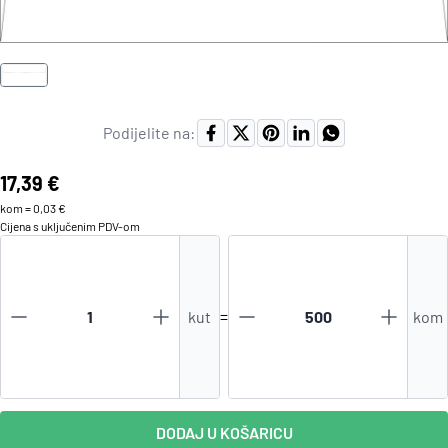
Podijelite na:
Cijena:
17,39 €
kom
=
0,03 €
Cijena s uključenim
PDV
-om
kut
=
kom
DODAJ U KOŠARICU