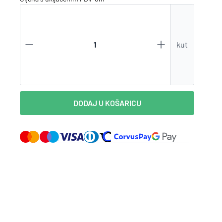
Zaboravili ste lozinku?
kut
VI STE NA WEBSHOP-U?
Kreirajte korisnički račun
DODAJ U KOŠARICU