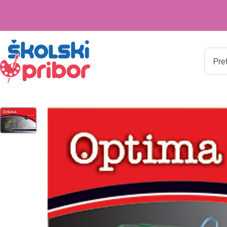
Produ
searc