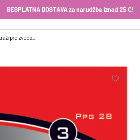
BESPLATNA DOSTAVA za narudžbe iznad 25 €!
cts
h
E-m
ko
im
Lo