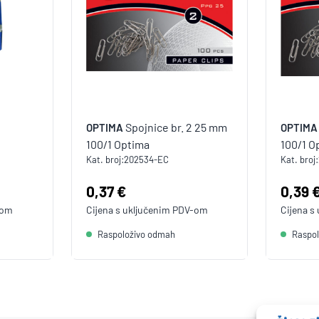
Spojnice br. 2 25 mm
OPTIMA
OPTIMA
100/1 Optima
100/1 O
Kat. broj:
202534-EC
Kat. broj:
Cijena:
0,37 €
Cijen
0,39 
-om
Cijena s uključenim
PDV
-om
Cijena s
Raspoloživo odmah
Raspo