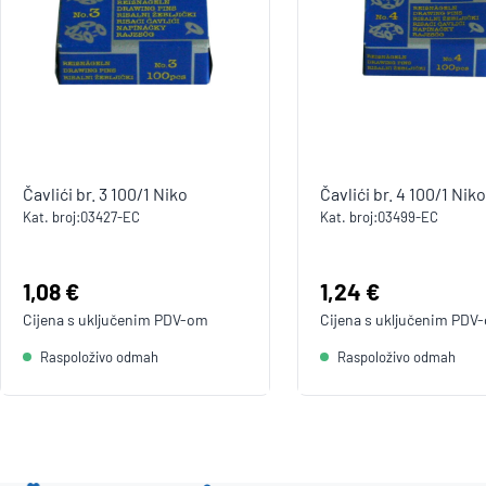
Čavlići br. 3 100/1 Niko
Čavlići br. 4 100/1 Niko
Kat. broj:
03427-EC
Kat. broj:
03499-EC
Cijena:
1,08 €
Cijena:
1,24 €
Cijena s uključenim
PDV
-om
Cijena s uključenim
PDV
Raspoloživo odmah
Raspoloživo odmah