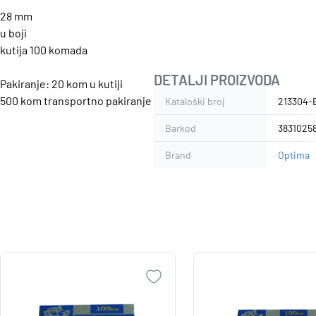
28 mm
u boji
kutija 100 komada
DETALJI PROIZVODA
Pakiranje: 20 kom u kutiji
500 kom transportno pakiranje
Kataloški broj
213304-
Barkod
3831025
Brand
Optima