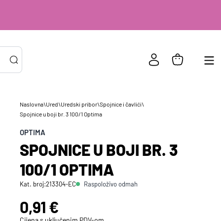
Naslovna
\
Ured
\
Uredski pribor
\
Spojnice i čavlići
\
Spojnice u boji br. 3 100/1 Optima
PRIJAVA POSTOJEĆIH KORISNIKA
ail ili
*
OPTIMA
risničko
SPOJNICE U BOJI BR. 3
e
zinka
*
100/1 OPTIMA
Raspoloživo odmah
Kat. broj:
213304-EC
Zapamti me na ovom uređaju
Cijena:
0,91 €
Prijavite se
Cijena s uključenim
PDV
-om