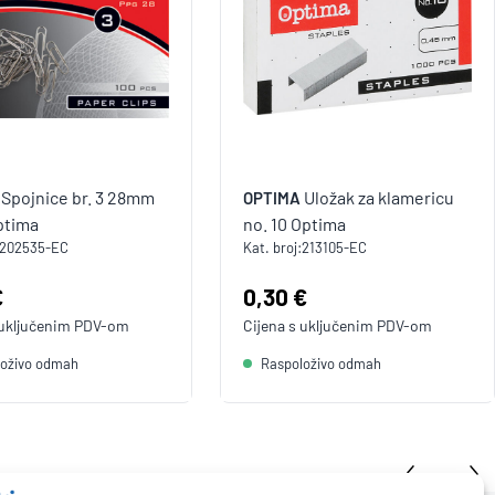
Spojnice br. 3 28mm
Uložak za klamericu
OPTIMA
ptima
no. 10 Optima
202535-EC
Kat. broj:
213105-EC
a:
€
Cijena:
0,30 €
 uključenim
PDV
-om
Cijena s uključenim
PDV
-om
loživo odmah
Raspoloživo odmah