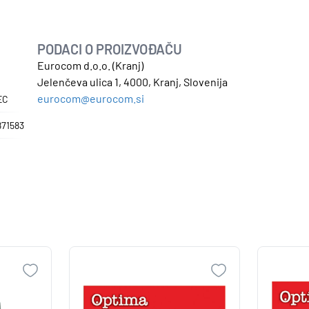
PODACI O PROIZVOĐAČU
Eurocom d.o.o. (Kranj)
Jelenčeva ulica 1, 4000, Kranj, Slovenija
eurocom@eurocom.si
EC
871583