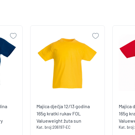
dina
Majica dječja 12/13 godina
Majica 
165g kratki rukav FOL
165g kr
vy
Valueweight žuta sun
Valuew
Kat. broj:
206197-EC
Kat. broj: