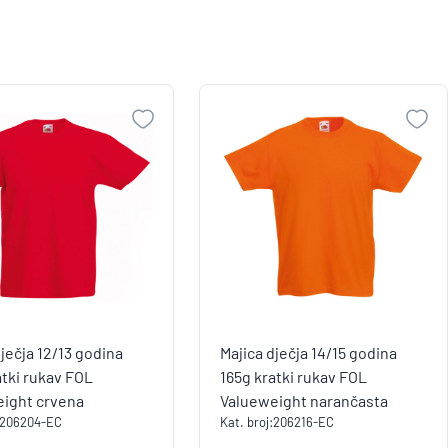
dječja 12/13 godina
Majica dječja 14/15 godina
atki rukav FOL
165g kratki rukav FOL
eight crvena
Valueweight narančasta
206204-EC
Kat. broj:
206216-EC