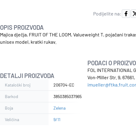
Podijelite na:
OPIS PROIZVODA
Majica dječja, FRUIT OF THE LOOM, Valueweight T, pojačani trakas
unisex model, kratki rukav.
PODACI O PROIZV
FOL INTERNATIONAL 
DETALJI PROIZVODA
Von-Miller Str. 9, 6766
imueller@ftka.fruit.c
Kataloški broj
206704-EC
Barkod
3850385037965
Boja
Zelena
Veličina
9/11