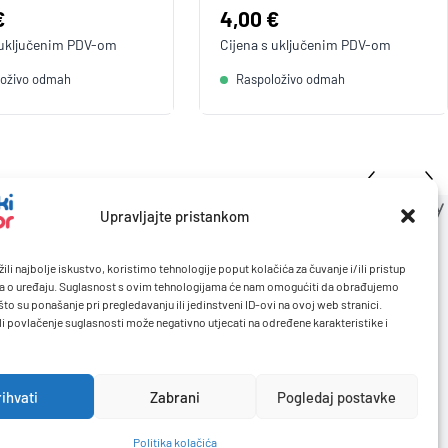
a:
€
Cijena:
4,00 €
 uključenim
PDV
-om
Cijena s uključenim
PDV
-om
loživo odmah
Raspoloživo odmah
Upravljajte pristankom
ili najbolje iskustvo, koristimo tehnologije poput kolačića za čuvanje i/ili pristup
a o uređaju. Suglasnost s ovim tehnologijama će nam omogućiti da obrađujemo
to su ponašanje pri pregledavanju ili jedinstveni ID-ovi na ovoj web stranici.
li povlačenje suglasnosti može negativno utjecati na određene karakteristike i
rihvati
Zabrani
Pogledaj postavke
Politika kolačića