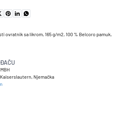
ti ovratnik sa likrom, 165 g/m2, 100 % Belcoro pamuk,
OĐAČU
GMBH
1, Kaiserslautern, Njemačka
om