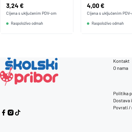
Cijena:
3,24 €
Cijena:
4,00 €
Cijena s uključenim
PDV
-om
Cijena s uključenim
PDV
Raspoloživo odmah
Raspoloživo odmah
Kontakt
O nama
Politika 
Dostava i
Povrati /