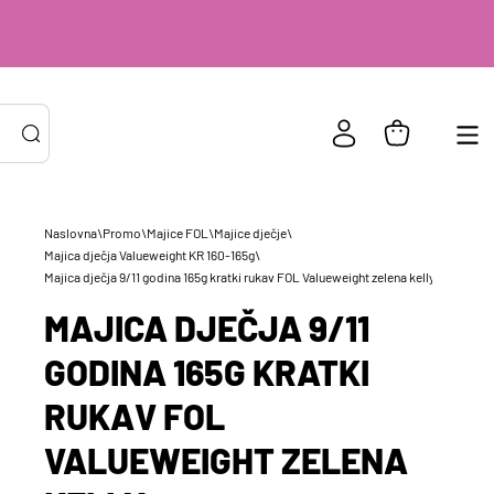
Naslovna
\
Promo
\
Majice FOL
\
Majice dječje
\
Majica dječja Valueweight KR 160-165g
\
PRIJAVA POSTOJEĆIH KORISNIKA
ail ili
*
Majica dječja 9/11 godina 165g kratki rukav FOL Valueweight zelena kelly
risničko
MAJICA DJEČJA 9/11
e
zinka
*
GODINA 165G KRATKI
RUKAV FOL
Zapamti me na ovom uređaju
VALUEWEIGHT ZELENA
Prijavite se