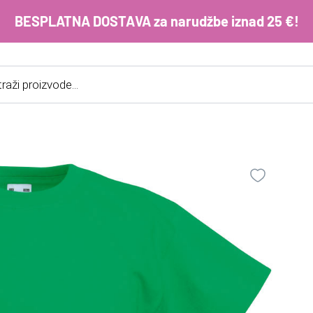
BESPLATNA DOSTAVA za narudžbe iznad 25 €!
cts
h
E-m
ko
im
Lo