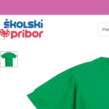
Produ
searc