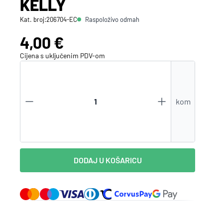
KELLY
Zaboravili ste lozinku?
Raspoloživo odmah
Kat. broj:
206704-EC
Cijena:
4,00 €
Cijena s uključenim
PDV
-om
VI STE NA WEBSHOP-U?
Kreirajte korisnički račun
kom
DODAJ U KOŠARICU