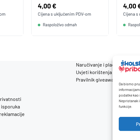
Cijena:
4,00 €
Cijen
4,00 
-om
Cijena s uključenim
PDV
-om
Cijena s
Raspoloživo odmah
Raspo
Naručivanje i plaćanje
Uvjeti korištenja
Pravilnik giveaway
Da bismo pruž
informacijam
podatke kao š
privatnosti
Nepristanak i
 isporuka
funkcije.
 reklamacije
P