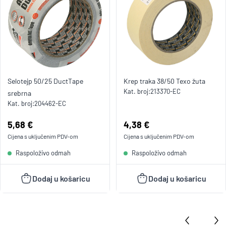
Selotejp 50/25 DuctTape
Krep traka 38/50 Texo žuta
Kat. broj:
213370-EC
srebrna
Kat. broj:
204462-EC
Cijena:
5,68 €
Cijena:
4,38 €
Cijena s uključenim
PDV
-om
Cijena s uključenim
PDV
-om
Raspoloživo odmah
Raspoloživo odmah
Dodaj u košaricu
Dodaj u košaricu