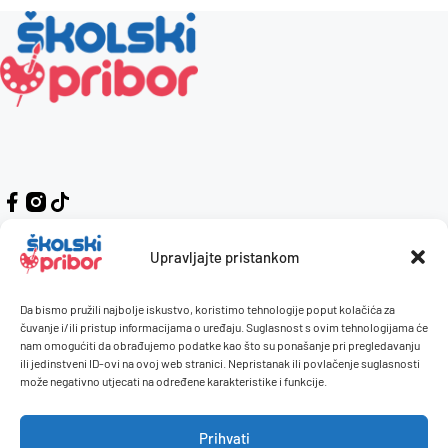
Upravljajte pristankom
Da bismo pružili najbolje iskustvo, koristimo tehnologije poput kolačića za
Kontakt
Naručivanje i plaćanje
čuvanje i/ili pristup informacijama o uređaju. Suglasnost s ovim tehnologijama će
nam omogućiti da obrađujemo podatke kao što su ponašanje pri pregledavanju
O nama
Uvjeti korištenja
ili jedinstveni ID-ovi na ovoj web stranici. Nepristanak ili povlačenje suglasnosti
Pravilnik giveaway
može negativno utjecati na određene karakteristike i funkcije.
Politika privatnosti
Prihvati
Dostava i isporuka