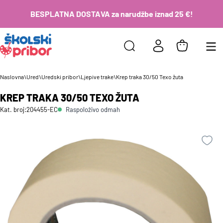
BESPLATNA DOSTAVA za narudžbe iznad 25 €!
Naslovna
\
Ured
\
Uredski pribor
\
Ljepive trake
\
Krep traka 30/50 Texo žuta
KREP TRAKA 30/50 TEXO ŽUTA
Raspoloživo odmah
Kat. broj:
204455-EC