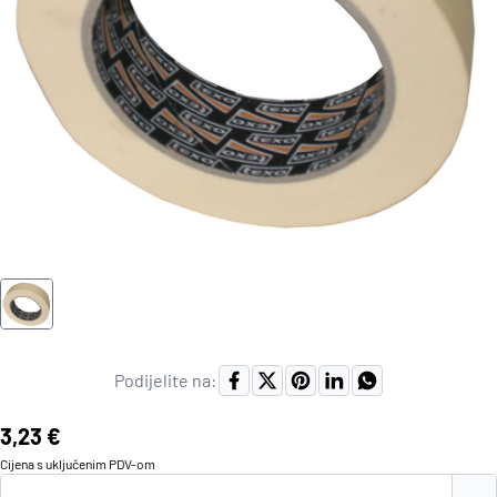
Podijelite na:
Cijena:
3,23 €
Cijena s uključenim
PDV
-om