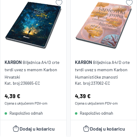
KARBON
KARBON
Bilježnica A4/D crte
Bilježnica A4/D crte
tvrdi uvez s memom Karbon
tvrdi uvez s memom Karbon
Hrvatski
Humanističke znanosti
Kat. broj:
236665-EC
Kat. broj:
237062-EC
Cijena:
4,39 €
Cijena:
4,39 €
Cijena s uključenim
PDV
-om
Cijena s uključenim
PDV
-om
Raspoloživo odmah
Raspoloživo odmah
Dodaj u košaricu
Dodaj u košaricu