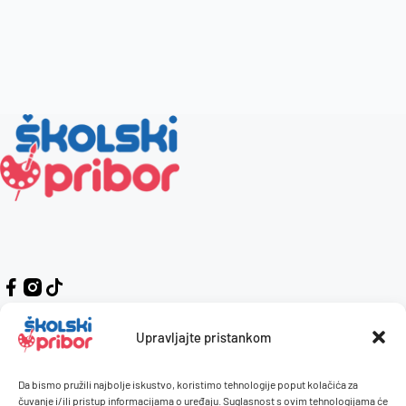
Upravljajte pristankom
Da bismo pružili najbolje iskustvo, koristimo tehnologije poput kolačića za
Kontakt
Naručivanje i plaćanje
čuvanje i/ili pristup informacijama o uređaju. Suglasnost s ovim tehnologijama će