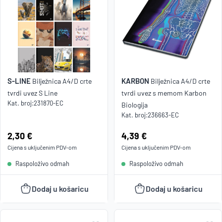
S-LINE
KARBON
Bilježnica A4/D crte
Bilježnica A4/D crte
tvrdi uvez S Line
tvrdi uvez s memom Karbon
Kat. broj:
231870-EC
Biologija
Kat. broj:
236663-EC
Cijena:
2,30 €
Cijena:
4,39 €
Cijena s uključenim
PDV
-om
Cijena s uključenim
PDV
-om
Raspoloživo odmah
Raspoloživo odmah
Dodaj u košaricu
Dodaj u košaricu