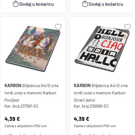
Dodaj u košaricu
Dodaj u košaricu
KARBON
KARBON
Bilježnica A4/D crte
Bilježnica A4/D crte
tvrdi uvez s memom Karbon
tvrdi uvez s memom Karbon
Povijest
Strani jezici
Kat. broj:
237061-EC
Kat. broj:
236666-EC
Cijena:
4,39 €
Cijena:
4,39 €
Cijena s uključenim
PDV
-om
Cijena s uključenim
PDV
-om