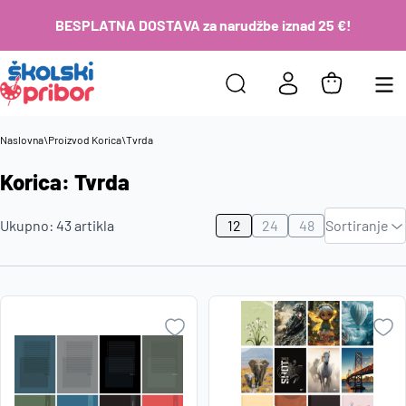
BESPLATNA DOSTAVA za narudžbe iznad 25 €!
Naslovna
\
Proizvod Korica
\
Tvrda
Korica: Tvrda
Zadano
Ukupno:
43
artikla
12
24
48
Sortiranje
Najviša
cijena
Najniža
cijena
Naziv A-
Z
Naziv Z-
A