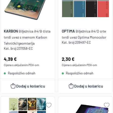
KARBON
OPTIMA
Bilježnica A4/B čista
Bilježnica A4/D crte
tvrdi uvez s memom Karbon
tvrdi uvez Optima Monocolor
Kat. broj:
209497-EC
Tehnički/geomterija
Kat. broj:
237058-EC
Cijena:
4,39 €
Cijena:
2,30 €
Cijena s uključenim
PDV
-om
Cijena s uključenim
PDV
-om
Raspoloživo odmah
Raspoloživo odmah
Dodaj u košaricu
Dodaj u košaricu