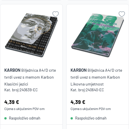
KARBON
KARBON
Bilježnica A4/D crte
Bilježnica A4/D crte
tvrdi uvez s memom Karbon
tvrdi uvez s memom Karbon
Klasični jezici
Likovna umjetnost
Kat. broj:
240639-EC
Kat. broj:
240640-EC
Cijena:
4,39 €
Cijena:
4,39 €
Cijena s uključenim
PDV
-om
Cijena s uključenim
PDV
-om
Raspoloživo odmah
Raspoloživo odmah