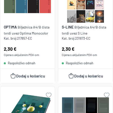
OPTIMA
S-LINE
Bilježnica A4/B čista
Bilježnica A4/B čista
tvrdi uvez Optima Monocolor
tvrdi uvez S Line
Kat. broj:
217857-EC
Kat. broj:
231873-EC
Cijena:
2,30 €
Cijena:
2,30 €
Cijena s uključenim
PDV
-om
Cijena s uključenim
PDV
-om
Raspoloživo odmah
Raspoloživo odmah
Dodaj u košaricu
Dodaj u košaricu