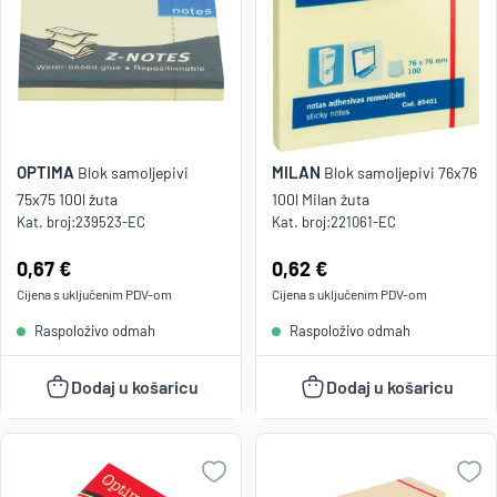
OPTIMA
MILAN
Blok samoljepivi
Blok samoljepivi 76x76
75x75 100l žuta
100l Milan žuta
Kat. broj:
239523-EC
Kat. broj:
221061-EC
Cijena:
0,67 €
Cijena:
0,62 €
Cijena s uključenim
PDV
-om
Cijena s uključenim
PDV
-om
Raspoloživo odmah
Raspoloživo odmah
Dodaj u košaricu
Dodaj u košaricu