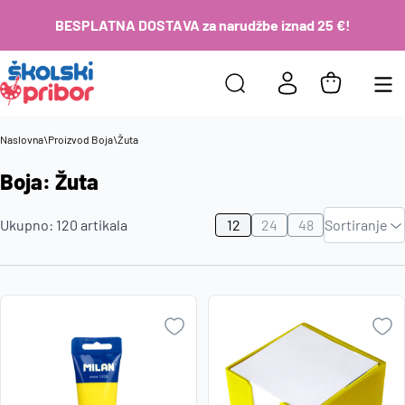
BESPLATNA DOSTAVA za narudžbe iznad 25 €!
Naslovna
\
Proizvod Boja
\
Žuta
Boja: Žuta
Zadano
Ukupno:
120
artikala
12
24
48
Sortiranje
Najviša
cijena
Najniža
cijena
Naziv A-
Z
Naziv Z-
A