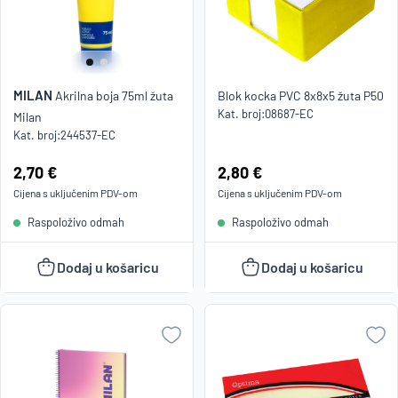
MILAN
Akrilna boja 75ml žuta
Blok kocka PVC 8x8x5 žuta P50
Kat. broj:
08687-EC
Milan
Kat. broj:
244537-EC
Cijena:
2,70 €
Cijena:
2,80 €
Cijena s uključenim
PDV
-om
Cijena s uključenim
PDV
-om
Raspoloživo odmah
Raspoloživo odmah
Dodaj u košaricu
Dodaj u košaricu