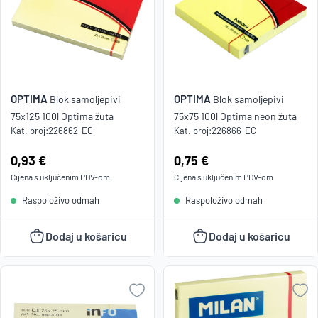
OPTIMA
OPTIMA
Blok samoljepivi
Blok samoljepivi
75x125 100l Optima žuta
75x75 100l Optima neon žuta
Kat. broj:
226862-EC
Kat. broj:
226866-EC
Cijena:
0,93 €
Cijena:
0,75 €
Cijena s uključenim
PDV
-om
Cijena s uključenim
PDV
-om
Raspoloživo odmah
Raspoloživo odmah
Dodaj u košaricu
Dodaj u košaricu