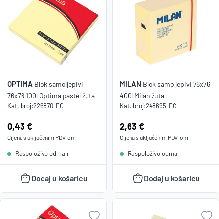
OPTIMA
MILAN
Blok samoljepivi
Blok samoljepivi 76x76
76x76 100l Optima pastel žuta
400l Milan žuta
Kat. broj:
226870-EC
Kat. broj:
248695-EC
Cijena:
0,43 €
Cijena:
2,63 €
Cijena s uključenim
PDV
-om
Cijena s uključenim
PDV
-om
Raspoloživo odmah
Raspoloživo odmah
Dodaj u košaricu
Dodaj u košaricu