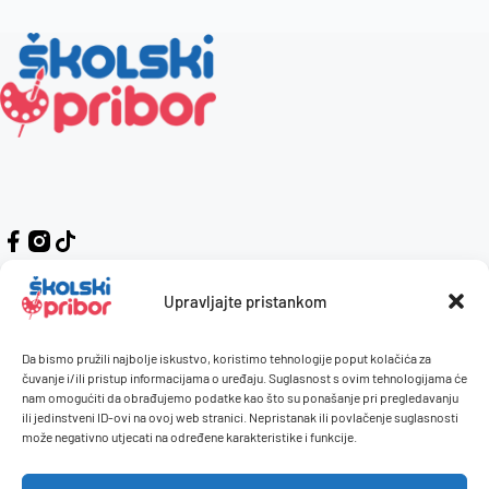
Upravljajte pristankom
Da bismo pružili najbolje iskustvo, koristimo tehnologije poput kolačića za
Kontakt
Naručivanje i plaćanje
čuvanje i/ili pristup informacijama o uređaju. Suglasnost s ovim tehnologijama će
nam omogućiti da obrađujemo podatke kao što su ponašanje pri pregledavanju
O nama
Uvjeti korištenja
ili jedinstveni ID-ovi na ovoj web stranici. Nepristanak ili povlačenje suglasnosti
Pravilnik giveaway
može negativno utjecati na određene karakteristike i funkcije.
Politika privatnosti