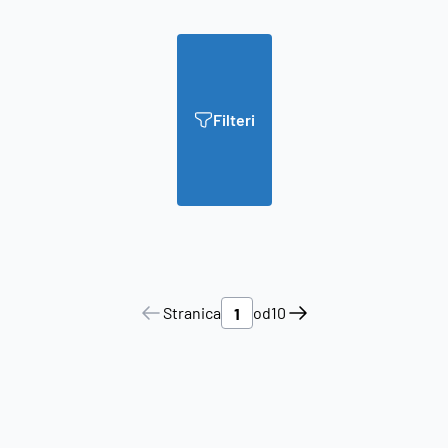
Filteri
Stranica
od
10