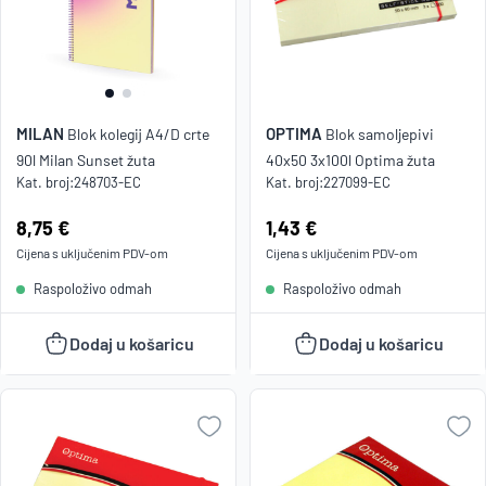
MILAN
OPTIMA
Blok kolegij A4/D crte
Blok samoljepivi
90l Milan Sunset žuta
40x50 3x100l Optima žuta
Kat. broj:
248703-EC
Kat. broj:
227099-EC
Cijena:
8,75 €
Cijena:
1,43 €
Cijena s uključenim
PDV
-om
Cijena s uključenim
PDV
-om
Raspoloživo odmah
Raspoloživo odmah
Dodaj u košaricu
Dodaj u košaricu