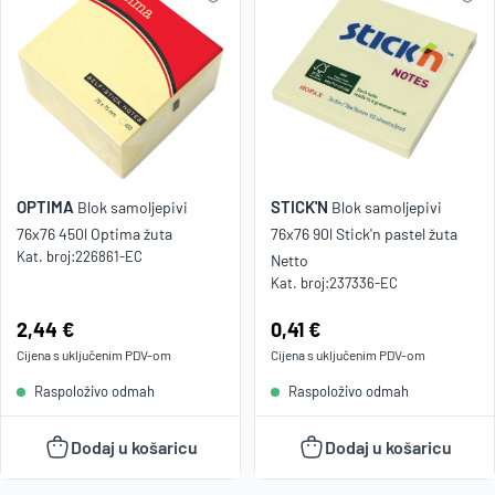
OPTIMA
STICK'N
Blok samoljepivi
Blok samoljepivi
76x76 450l Optima žuta
76x76 90l Stick'n pastel žuta
Kat. broj:
226861-EC
Netto
Kat. broj:
237336-EC
Cijena:
2,44 €
Cijena:
0,41 €
Cijena s uključenim
PDV
-om
Cijena s uključenim
PDV
-om
Raspoloživo odmah
Raspoloživo odmah
Dodaj u košaricu
Dodaj u košaricu