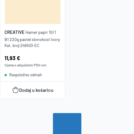
Naziv Z-
A
CREATIVE
Hamer papir 10/1
B1 220g pastel slonokost Ivory
Kat. broj:
246503-EC
Cijena:
11,93 €
Cijena s uključenim
PDV
-om
Raspoloživo odmah
Dodaj u košaricu