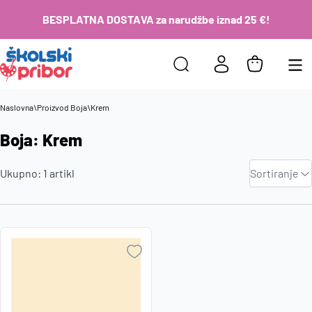
BESPLATNA DOSTAVA za narudžbe iznad 25 €!
Naslovna
\
Proizvod Boja
\
Krem
Boja: Krem
Zadano
Ukupno:
1
artikl
Sortiranje
Najviša
cijena
Najniža
cijena
Naziv A-
Z