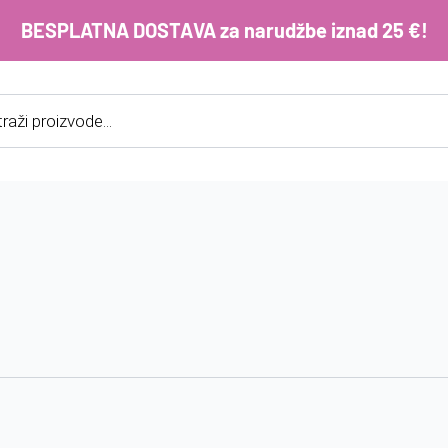
BESPLATNA DOSTAVA za narudžbe iznad 25 €!
cts
h
E-m
ko
im
Lo