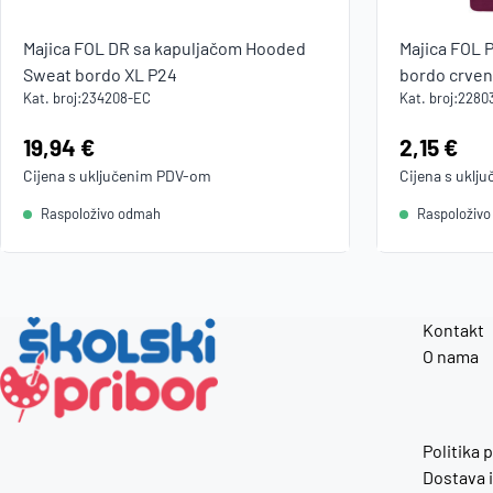
Majica FOL DR sa kapuljačom Hooded
Majica FOL 
Sweat bordo XL P24
bordo crven
Kat. broj:
234208-EC
Kat. broj:
2280
Cijena:
19,94 €
Cijena:
2,15 €
Cijena s uključenim
PDV
-om
Cijena s uklj
Raspoloživo odmah
Raspoloživ
Kontakt
O nama
Politika 
Dostava i