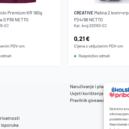
Polo Premium KR 180g
Mašna 2 kom+vrpc
CREATIVE
a S P36 NETTO
P24/96 NETTO
35-EC
Kat. broj:
220163-EC
Cijena:
0,21 €
učenim
PDV
-om
Cijena s uključenim
PDV
-om
o odmah
Raspoloživo odmah
Naručivanje i plaćanje
Uvjeti korištenja
Pravilnik giveaway
Da bismo pruž
informacijam
privatnosti
podatke kao š
 isporuka
Nepristanak i