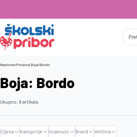
Produ
searc
Naslovna
\
Proizvod Boja
\
Bordo
Boja: Bordo
Ukupno:
8
artikala
Cijena
Kategorije
Istaknuto
Brand
Veličina