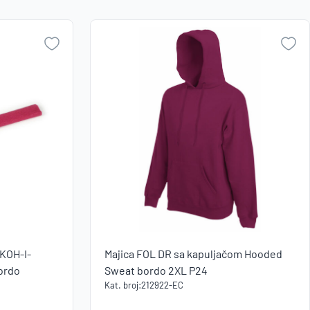
Zapamti me na ovom uređaju
Naziv A-
Z
Prijavite se
Naziv Z-
Zaboravili ste lozinku?
A
VI STE NA WEBSHOP-U?
Kreirajte korisnički račun
 KOH-I-
Majica FOL DR sa kapuljačom Hooded
ordo
Sweat bordo 2XL P24
Kat. broj:
212922-EC