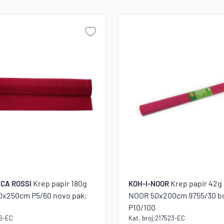
NO
Krep papir 180g
Krep papir 42g
CA ROSSI
KOH-I-NOOR
0x250cm P5/60 novo pak:
NOOR 50x200cm 9755/30 b
P10/100
76-EC
Kat. broj:
217523-EC