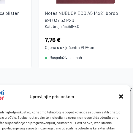
a blister
Notes NUBUCK ECO A5 14x21 bordo
991.037.33 P20
Kat. broj:
245358-EC
Cijena:
7,76 €
Cijena s uključenim
PDV
-om
Raspoloživo odmah
Upravljajte pristankom
ili najbolje iskustvo, koristimo tehnologije poput kolačića za čuvanje i/ili pristup
a o uređaju. Suglasnost s ovim tehnologijama će nam omogućiti da obrađujemo
to su ponašanje pri pregledavanju ili jedinstveni ID-ovi na ovoj web stranici.
li povlačenje suglasnosti može negativno utjecati na određene karakteristike i