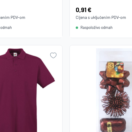
Cijena:
0,91 €
učenim
PDV
-om
Cijena s uključenim
PDV
-om
o odmah
Raspoloživo odmah