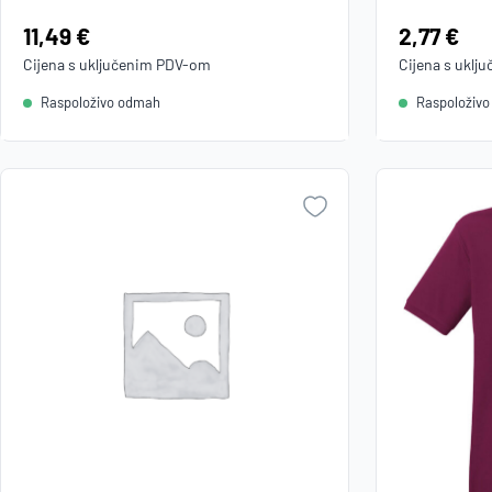
Cijena:
11,49 €
Cijena:
2,77 €
Cijena s uključenim
PDV
-om
Cijena s uklj
Raspoloživo odmah
Raspoloživ