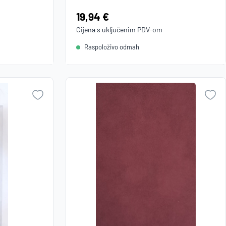
Cijena:
19,94 €
Cijena s uključenim
PDV
-om
Raspoloživo odmah