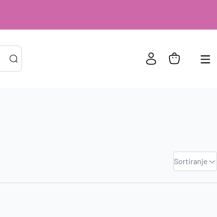
PRIJAVA POSTOJEĆIH KORISNIKA
ail ili
*
Zadano
Sortiranje
risničko
Najviša
e
cijena
zinka
*
Najniža
cijena