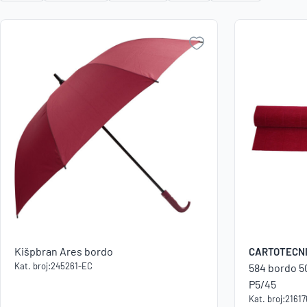
Kišpbran Ares bordo
CARTOTECNI
Kat. broj:
245261-EC
584 bordo 5
P5/45
Kat. broj:
2161